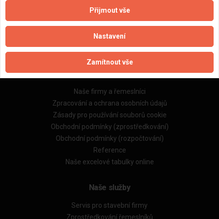
Přijmout vše
Aktualizováno z portálu ARES dne 02.12.2024 20:45:06
Nastavení
Zamítnout vše
Důležité informace
Naše firmy a řemeslníci
Zpracování a ochrana osobních údajů
Zásady pro používání souborů cookie
Obchodní podmínky (zprostředkování)
Obchodní podmínky (rozpočtování)
Reference
Naše excelové tabulky online
Naše služby
Servis pro stavební firmy
Zprostředkování řemeslníků