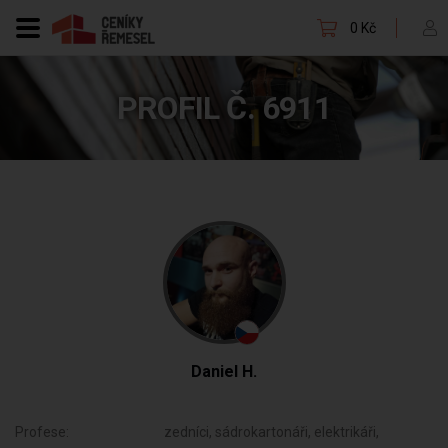
0 Kč
PROFIL Č. 6911
Daniel H.
Profese:
zedníci, sádrokartonáři, elektrikáři,