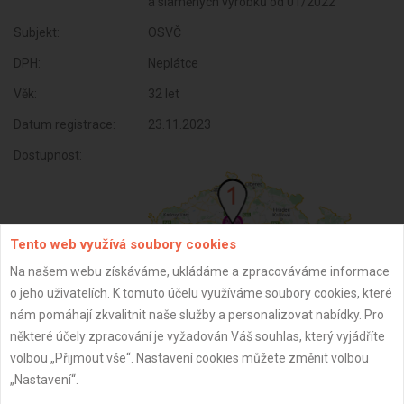
a slaměných výrobků od 01/2022
Subjekt:
OSVČ
DPH:
Neplátce
Věk:
32 let
Datum registrace:
23.11.2023
Dostupnost:
Tento web využívá soubory cookies
Na našem webu získáváme, ukládáme a zpracováváme informace
o jeho uživatelích. K tomuto účelu využíváme soubory cookies, které
nám pomáhají zkvalitnit naše služby a personalizovat nabídky. Pro
některé účely zpracování je vyžadován Váš souhlas, který vyjádříte
volbou „Přijmout vše“. Nastavení cookies můžete změnit volbou
ZPĚT
„Nastavení“.