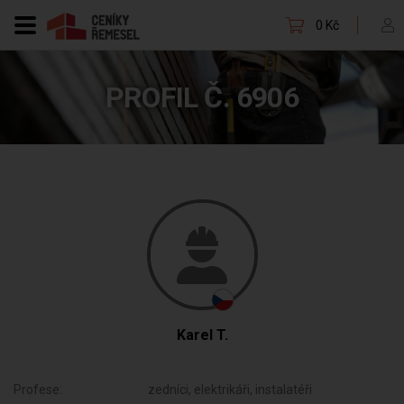
0 Kč
PROFIL Č. 6906
Karel T.
Profese:
zedníci, elektrikáři, instalatéři