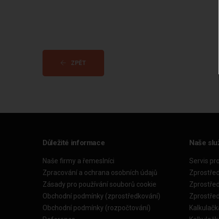
ZPĚT
Důležité informace
Naše slu
Naše firmy a řemeslníci
Servis pr
Zpracování a ochrana osobních údajů
Zprostře
Zásady pro používání souborů cookie
Zprostře
Obchodní podmínky (zprostředkování)
Zprostře
Obchodní podmínky (rozpočtování)
Kalkulačk