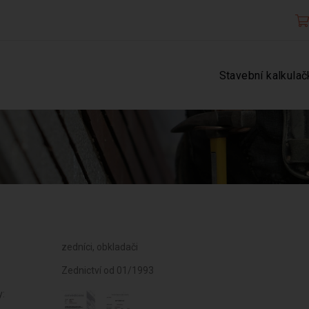
Stavební kalkulač
zedníci, obkladači
Zednictví od 01/1993
y: