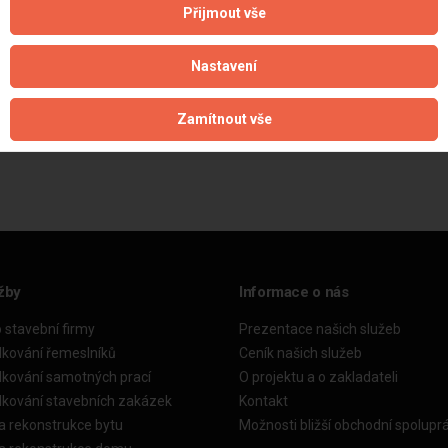
Přijmout vše
Nastavení
Zamítnout vše
Aktualizováno z portálu ARES dne 01.12.2024 18:45:08
žby
Informace o nás
o stavební firmy
Prezentace našich služeb
dkování řemeslníků
Ceník našich služeb
dkování samotných prací
O projektu a o zakladateli
dkování stavebních zakázek
Kontakt
a rekonstrukce bytu
Možnosti bližší obchodní spolupr