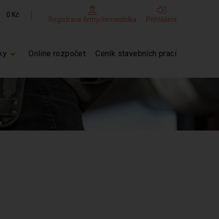
0 Kč
Registrace firmy/řemeslníka
Přihlášení
ky
Online rozpočet
Ceník stavebních prací