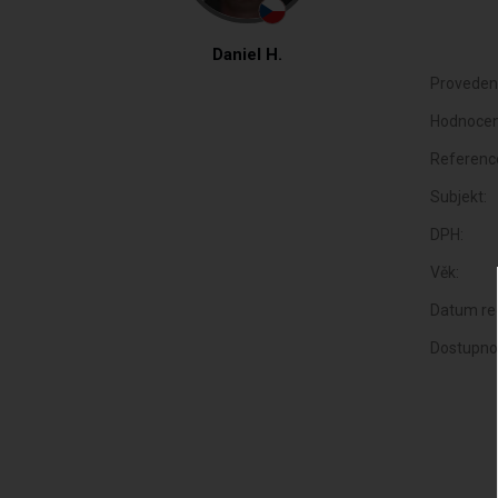
Daniel H.
Proveden
Hodnocen
Referenc
Subjekt:
DPH:
Věk:
Datum reg
Dostupno