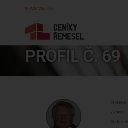
PREMIUM balíčky
PROFIL Č. 69
Profese:
Živnosti:
Certifikát