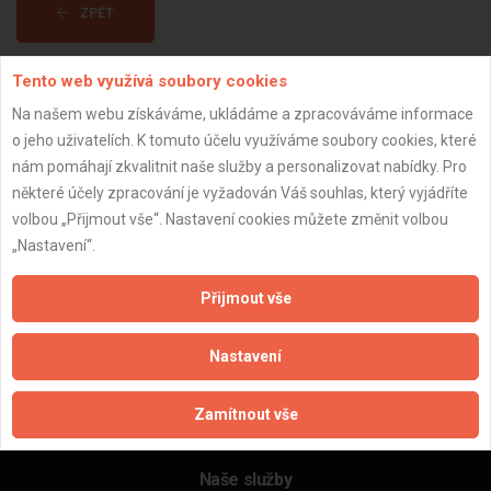
ZPĚT
Tento web využívá soubory cookies
Aktualizováno z portálu ARES dne 03.01.2024 10:30:10
Na našem webu získáváme, ukládáme a zpracováváme informace
o jeho uživatelích. K tomuto účelu využíváme soubory cookies, které
nám pomáhají zkvalitnit naše služby a personalizovat nabídky. Pro
některé účely zpracování je vyžadován Váš souhlas, který vyjádříte
volbou „Přijmout vše“. Nastavení cookies můžete změnit volbou
Důležité informace
„Nastavení“.
Naše firmy a řemeslníci
Zpracování a ochrana osobních údajů
Přijmout vše
Zásady pro používání souborů cookie
Obchodní podmínky (zprostředkování)
Nastavení
Obchodní podmínky (rozpočtování)
Reference
Zamítnout vše
Naše excelové tabulky online
Naše služby