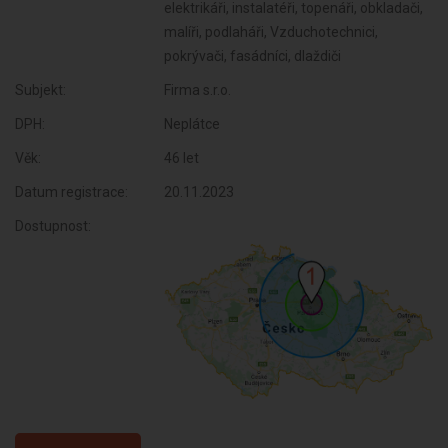
elektrikáři, instalatéři, topenáři, obkladači,
malíři, podlaháři, Vzduchotechnici,
pokrývači, fasádníci, dlaždiči
Subjekt:
Firma s.r.o.
DPH:
Neplátce
Věk:
46 let
Datum registrace:
20.11.2023
Dostupnost: