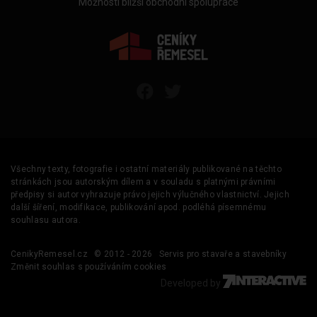
Možnosti bližší obchodní spolupráce
Všechny texty, fotografie i ostatní materiály publikované na těchto
stránkách jsou autorským dílem a v souladu s platnými právními
předpisy si autor vyhrazuje právo jejich výlučného vlastnictví. Jejich
další šíření, modifikace, publikování apod. podléhá písemnému
souhlasu autora.
CenikyRemesel.cz
© 2012 - 2026
Servis pro stavaře a stavebníky
Změnit souhlas s používáním cookies
Developed by