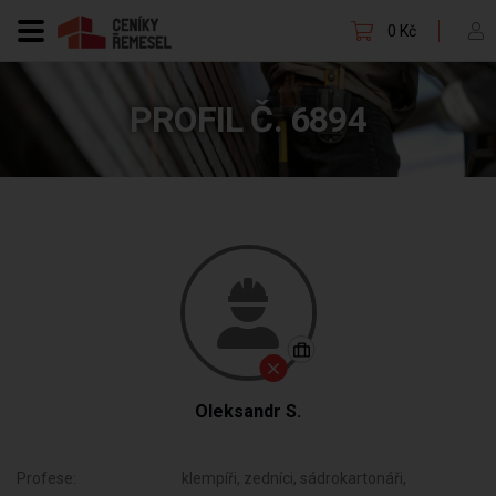
0 Kč
PROFIL Č. 6894
Oleksandr S.
Profese:
klempíři, zedníci, sádrokartonáři,