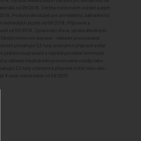
018 , Výroba neelektrických zařízení pro domácnost od
teriálů od 09/2018 , Údržba motorových vozidel a jejich
/2018 , Poskytování služeb pro zemědělství, zahradnictví,
ání technických služeb od 09/2018 , Přípravné a
nosti od 09/2018 , Zpracování dřeva, výroba dřevěných,
 Silniční motorová doprava - nákladní provozovaná
tnosti přesahující 3,5 tuny určenými k přepravě zvířat
ebo jízdními soupravami o největší povolené hmotnosti
věcí a nákladní mezinárodní provozovaná vozidly nebo
hující 2,5 tuny určenými k přepravě zvířat nebo věcí, -
še 9 osob včetně řidiče od 04/2025