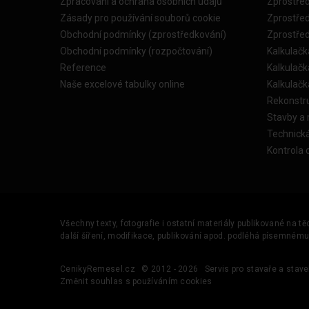
Zpracování a ochrana osobních údajů
Zprostře
Zásady pro používání souborů cookie
Zprostře
Obchodní podmínky (zprostředkování)
Zprostře
Obchodní podmínky (rozpočtování)
Kalkulačk
Reference
Kalkulač
Naše excelové tabulky online
Kalkulač
Rekonstr
Stavby a
Technick
Kontrola 
Všechny texty, fotografie i ostatní materiály publikované na t
další šíření, modifikace, publikování apod. podléhá písemném
CenikyRemesel.cz
© 2012 - 2026
Servis pro stavaře a stave
Změnit souhlas s používáním cookies