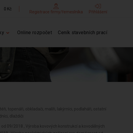
0 Kč
Registrace firmy/řemeslníka
Přihlášení
ky
Online rozpočet
Ceník stavebních prací
téři, topenáři, obkladači, malíři, lakýrníci, podlaháři, ostatní
níci, dlaždiči
b od 09/2018 , Výroba kovových konstrukcí a kovodělných