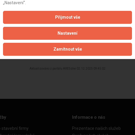
„Nastavení“.
Přijmout vše
Nastavení
Zamítnout vše
Aktualizováno z portálu ARES dne 02.12.2025 09:45:02
žby
Informace o nás
o stavební firmy
Prezentace našich služeb