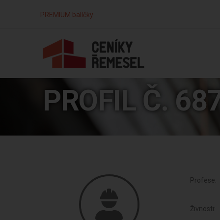
PREMIUM balíčky
PROFIL Č. 68
Profese:
Živnosti: