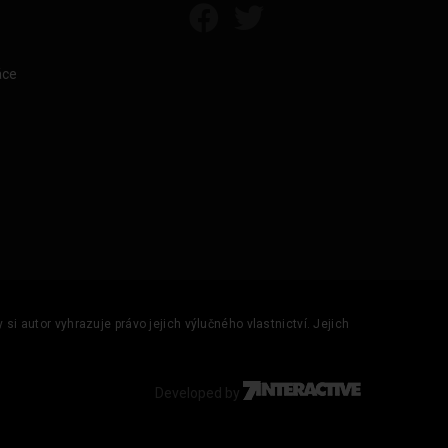
áce
si autor vyhrazuje právo jejich výlučného vlastnictví. Jejich
Developed by