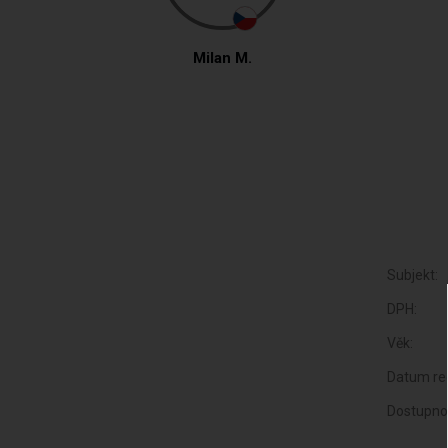
Milan M.
Subjekt:
DPH:
Věk:
Datum reg
Dostupno