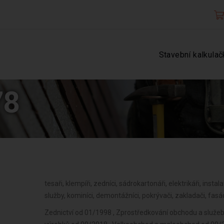
Stavební kalkulač
78
tesaři, klempíři, zedníci, sádrokartonáři, elektrikáři, instala
služby, kominíci, demontážníci, pokrývači, zakladači, fasád
Zednictví od 01/1998 , Zprostředkování obchodu a služe