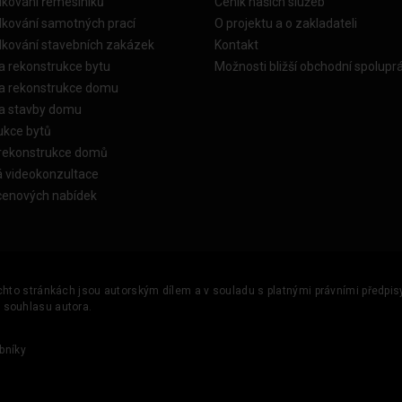
dkování řemeslníků
Ceník našich služeb
dkování samotných prací
O projektu a o zakladateli
dkování stavebních zakázek
Kontakt
a rekonstrukce bytu
Možnosti bližší obchodní spolupr
ka rekonstrukce domu
ka stavby domu
ukce bytů
 rekonstrukce domů
á videokonzultace
cenových nabídek
ěchto stránkách jsou autorským dílem a v souladu s platnými právními předpisy 
u souhlasu autora.
bníky