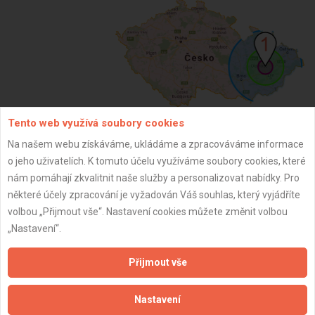
Tento web využívá soubory cookies
Na našem webu získáváme, ukládáme a zpracováváme informace
ZPĚT
o jeho uživatelích. K tomuto účelu využíváme soubory cookies, které
nám pomáhají zkvalitnit naše služby a personalizovat nabídky. Pro
některé účely zpracování je vyžadován Váš souhlas, který vyjádříte
Aktualizováno z portálu ARES dne 02.12.2025 00:45:02
volbou „Přijmout vše“. Nastavení cookies můžete změnit volbou
„Nastavení“.
Přijmout vše
Důležité informace
Nastavení
Naše firmy a řemeslníci