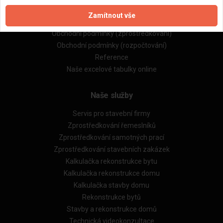
Zpracování a ochrana osobních údajů
Zamítnout vše
Zásady pro používání souborů cookie
Obchodní podmínky (zprostředkování)
Obchodní podmínky (rozpočtování)
Reference
Naše excelové tabulky online
Naše služby
Servis pro stavební firmy
Zprostředkování řemeslníků
Zprostředkování samotných prací
Zprostředkování stavebních zakázek
Kalkulačka rekonstrukce bytu
Kalkulačka rekonstrukce domu
Kalkulačka stavby domu
Rekonstrukce bytů
Stavby a rekonstrukce domů
Technická videokonzultace