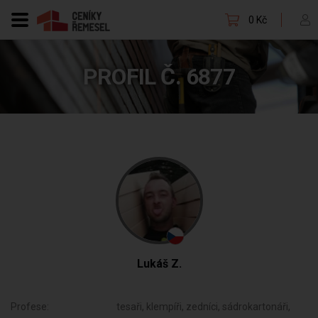
0 Kč
PROFIL Č. 6877
Lukáš Z.
Profese:
tesaři, klempíři, zedníci, sádrokartonáři,