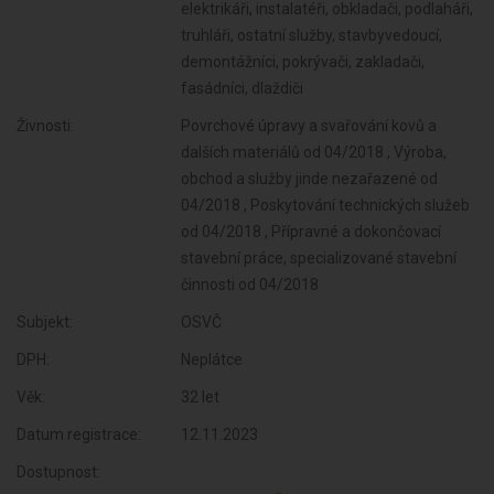
elektrikáři, instalatéři, obkladači, podlaháři,
truhláři, ostatní služby, stavbyvedoucí,
demontážníci, pokrývači, zakladači,
fasádníci, dlaždiči
Živnosti:
Povrchové úpravy a svařování kovů a
dalších materiálů od 04/2018 , Výroba,
obchod a služby jinde nezařazené od
04/2018 , Poskytování technických služeb
od 04/2018 , Přípravné a dokončovací
stavební práce, specializované stavební
činnosti od 04/2018
Subjekt:
OSVČ
DPH:
Neplátce
Věk:
32 let
Datum registrace:
12.11.2023
Dostupnost: