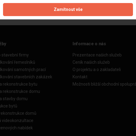
Zamítnout vše
žby
Informace o nás
o stavební firmy
Prezentace našich služeb
dkování řemeslníků
Ceník našich služeb
dkování samotných prací
O projektu a o zakladateli
dkování stavebních zakázek
Kontakt
a rekonstrukce bytu
Možnosti bližší obchodní spolupr
ka rekonstrukce domu
ka stavby domu
ukce bytů
 rekonstrukce domů
á videokonzultace
cenových nabídek