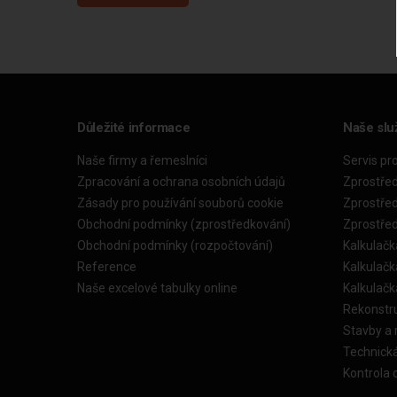
Důležité informace
Naše slu
Naše firmy a řemeslníci
Servis pr
Zpracování a ochrana osobních údajů
Zprostře
Zásady pro používání souborů cookie
Zprostře
Obchodní podmínky (zprostředkování)
Zprostře
Obchodní podmínky (rozpočtování)
Kalkulačk
Reference
Kalkulač
Naše excelové tabulky online
Kalkulač
Rekonstr
Stavby a
Technick
Kontrola 