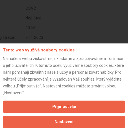
OSVČ
Neplátce
40 let
istrace:
8.11.2023
st:
Tento web využívá soubory cookies
Na našem webu získáváme, ukládáme a zpracováváme informace
o jeho uživatelích. K tomuto účelu využíváme soubory cookies, které
nám pomáhají zkvalitnit naše služby a personalizovat nabídky. Pro
některé účely zpracování je vyžadován Váš souhlas, který vyjádříte
volbou „Přijmout vše“. Nastavení cookies můžete změnit volbou
„Nastavení“.
Přijmout vše
Nastavení
Aktualizováno z portálu ARES dne 01.12.2024 23:45:08