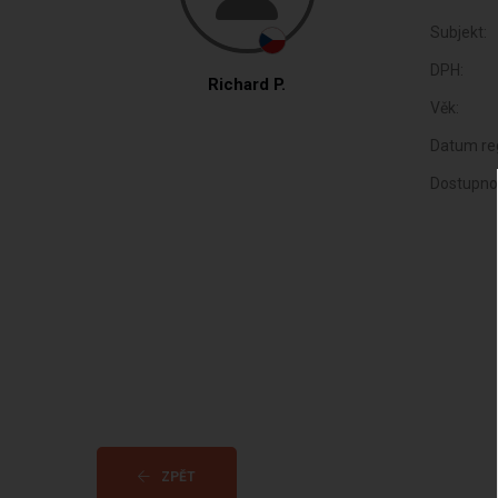
Subjekt:
DPH:
Richard P.
Věk:
Datum reg
Dostupno
ZPĚT