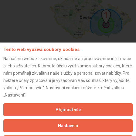
Tento web využívá soubory cookies
ZPĚT
Na našem webu získáváme, ukládáme a zpracováváme informace
o jeho uživatelích. K tomuto účelu využíváme soubory cookies, které
nám pomáhají zkvalitnit naše služby a personalizovat nabídky. Pro
Aktualizováno z portálu ARES dne 01.12.2024 09:30:09
některé účely zpracování je vyžadován Váš souhlas, který vyjádříte
volbou „Přijmout vše“. Nastavení cookies můžete změnit volbou
„Nastavení“.
Přijmout vše
Důležité informace
Nastavení
Naše firmy a řemeslníci
Zpracování a ochrana osobních údajů