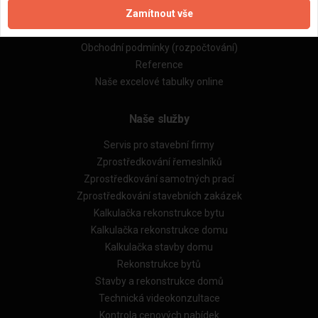
Zamítnout vše
Zásady pro používání souborů cookie
Obchodní podmínky (zprostředkování)
Obchodní podmínky (rozpočtování)
Reference
Naše excelové tabulky online
Naše služby
Servis pro stavební firmy
Zprostředkování řemeslníků
Zprostředkování samotných prací
Zprostředkování stavebních zakázek
Kalkulačka rekonstrukce bytu
Kalkulačka rekonstrukce domu
Kalkulačka stavby domu
Rekonstrukce bytů
Stavby a rekonstrukce domů
Technická videokonzultace
Kontrola cenových nabídek