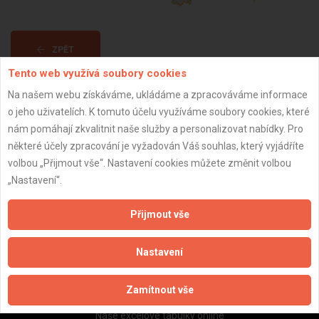
ZPĚT
Tento web využívá soubory cookies
Na našem webu získáváme, ukládáme a zpracováváme informace
Aktualizováno z portálu ARES dne 02.01.2024 00:15:13
o jeho uživatelích. K tomuto účelu využíváme soubory cookies, které
nám pomáhají zkvalitnit naše služby a personalizovat nabídky. Pro
některé účely zpracování je vyžadován Váš souhlas, který vyjádříte
volbou „Přijmout vše“. Nastavení cookies můžete změnit volbou
„Nastavení“.
Důležité informace
Naše firmy a řemeslníci
Přijmout vše
Zpracování a ochrana osobních údajů
Zásady pro používání souborů cookie
Nastavení
Obchodní podmínky (zprostředkování)
Obchodní podmínky (rozpočtování)
Zamítnout vše
Reference
Naše excelové tabulky online