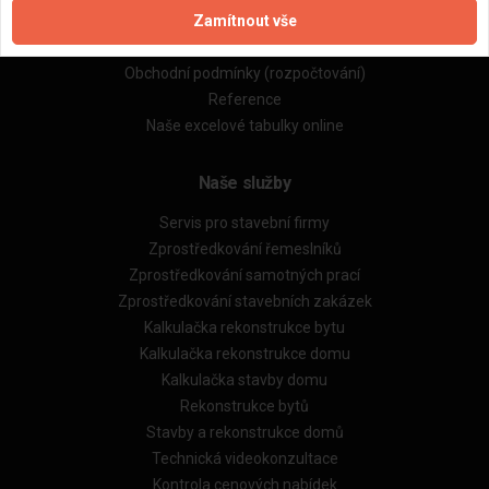
Zamítnout vše
Zásady pro používání souborů cookie
Obchodní podmínky (zprostředkování)
Obchodní podmínky (rozpočtování)
Reference
Naše excelové tabulky online
Naše služby
Servis pro stavební firmy
Zprostředkování řemeslníků
Zprostředkování samotných prací
Zprostředkování stavebních zakázek
Kalkulačka rekonstrukce bytu
Kalkulačka rekonstrukce domu
Kalkulačka stavby domu
Rekonstrukce bytů
Stavby a rekonstrukce domů
Technická videokonzultace
Kontrola cenových nabídek