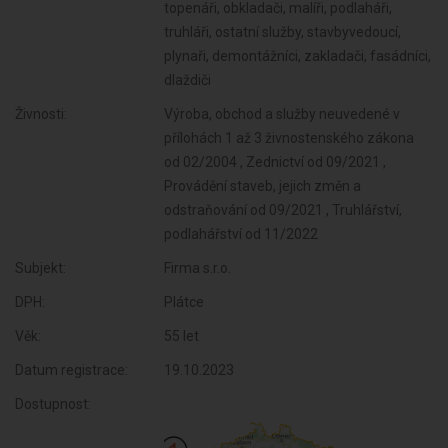
topenáři, obkladači, malíři, podlaháři,
truhláři, ostatní služby, stavbyvedoucí,
plynaři, demontážníci, zakladači, fasádníci,
dlaždiči
Živnosti:
Výroba, obchod a služby neuvedené v
přílohách 1 až 3 živnostenského zákona
od 02/2004 , Zednictví od 09/2021 ,
Provádění staveb, jejich změn a
odstraňování od 09/2021 , Truhlářství,
podlahářství od 11/2022
Subjekt:
Firma s.r.o.
DPH:
Plátce
Věk:
55 let
Datum registrace:
19.10.2023
Dostupnost: