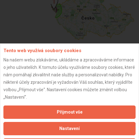
Tento web využívá soubory cookies
ZPĚT
Na našem webu získáváme, ukládáme a zpracováváme informace
o jeho uživatelích. K tomuto účelu využíváme soubory cookies, které
nám pomáhají zkvalitnit naše služby a personalizovat nabídky. Pro
Aktualizováno z portálu ARES dne 31.12.2023 19:00:12
některé účely zpracování je vyžadován Váš souhlas, který vyjádříte
volbou „Přijmout vše“. Nastavení cookies můžete změnit volbou
„Nastavení“.
Přijmout vše
Důležité informace
Nastavení
Naše firmy a řemeslníci
Zpracování a ochrana osobních údajů