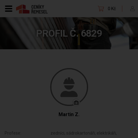
0 Kč
PROFIL Č. 6829
Martin Z.
Profese:
zedníci, sádrokartonáři, elektrikáři,