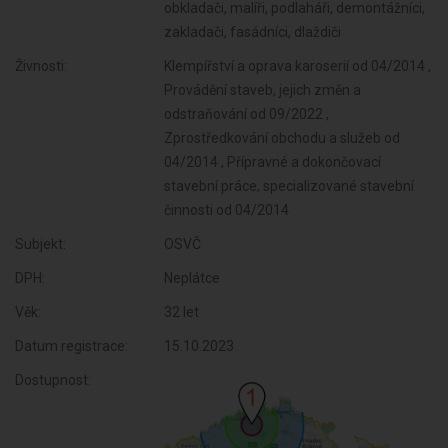
obkladači, malíři, podlaháři, demontážníci,
zakladači, fasádníci, dlaždiči
Živnosti:
Klempířství a oprava karoserií od 04/2014 ,
Provádění staveb, jejich změn a
odstraňování od 09/2022 ,
Zprostředkování obchodu a služeb od
04/2014 , Přípravné a dokončovací
stavební práce, specializované stavební
činnosti od 04/2014
Subjekt:
OSVČ
DPH:
Neplátce
Věk:
32 let
Datum registrace:
15.10.2023
Dostupnost: