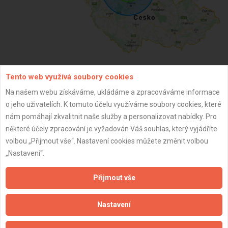
Tento web využívá soubory cookies
ZPĚT
Na našem webu získáváme, ukládáme a zpracováváme informace
o jeho uživatelích. K tomuto účelu využíváme soubory cookies, které
nám pomáhají zkvalitnit naše služby a personalizovat nabídky. Pro
Aktualizováno z portálu ARES dne 03.12.2025 13:15:01
některé účely zpracování je vyžadován Váš souhlas, který vyjádříte
volbou „Přijmout vše“. Nastavení cookies můžete změnit volbou
„Nastavení“.
Přijmout vše
Důležité informace
Naše firmy a řemeslníci
Nastavení
Zpracování a ochrana osobních údajů
Zásady pro používání souborů cookie