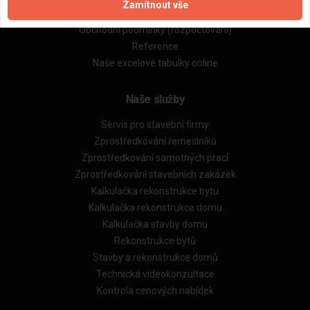
Zamítnout vše
Obchodní podmínky (zprostředkování)
Obchodní podmínky (rozpočtování)
Reference
Naše excelové tabulky online
Naše služby
Servis pro stavební firmy
Zprostředkování řemeslníků
Zprostředkování samotných prací
Zprostředkování stavebních zakázek
Kalkulačka rekonstrukce bytu
Kalkulačka rekonstrukce domu
Kalkulačka stavby domu
Rekonstrukce bytů
Stavby a rekonstrukce domů
Technická videokonzultace
Kontrola cenových nabídek