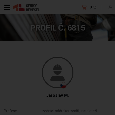
0 Kč
PROFIL Č. 6815
Jaroslav M.
Profese:
zedníci, sádrokartonáři, instalatéři,