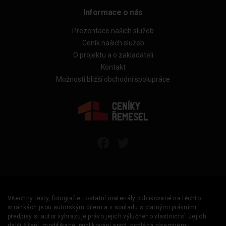
Informace o nás
Prezentace našich služeb
Ceník našich služeb
O projektu a o zakladateli
Kontakt
Možnosti bližší obchodní spolupráce
Všechny texty, fotografie i ostatní materiály publikované na těchto
stránkách jsou autorským dílem a v souladu s platnými právními
předpisy si autor vyhrazuje právo jejich výlučného vlastnictví. Jejich
další šíření, modifikace, publikování apod. podléhá písemnému