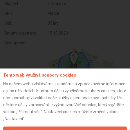
Subjekt:
Firma s.r.o.
DPH:
Plátce
Věk:
35 let
Datum registrace:
15.10.2023
Dostupnost:
Tento web využívá soubory cookies
Na našem webu získáváme, ukládáme a zpracováváme informace
o jeho uživatelích. K tomuto účelu využíváme soubory cookies, které
nám pomáhají zkvalitnit naše služby a personalizovat nabídky. Pro
některé účely zpracování je vyžadován Váš souhlas, který vyjádříte
ZPĚT
volbou „Přijmout vše“. Nastavení cookies můžete změnit volbou
„Nastavení“.