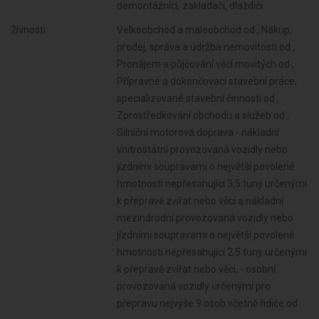
demontážníci, zakladači, dlaždiči
Živnosti:
Velkoobchod a maloobchod od , Nákup,
prodej, správa a údržba nemovitostí od ,
Pronájem a půjčování věcí movitých od ,
Přípravné a dokončovací stavební práce,
specializované stavební činnosti od ,
Zprostředkování obchodu a služeb od ,
Silniční motorová doprava - nákladní
vnitrostátní provozovaná vozidly nebo
jízdními soupravami o největší povolené
hmotnosti nepřesahující 3,5 tuny určenými
k přepravě zvířat nebo věcí a nákladní
mezinárodní provozovaná vozidly nebo
jízdními soupravami o největší povolené
hmotnosti nepřesahující 2,5 tuny určenými
k přepravě zvířat nebo věcí, - osobní
provozovaná vozidly určenými pro
přepravu nejvýše 9 osob včetně řidiče od