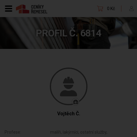
0 Kč
PROFIL Č. 6814
Vojtěch Č.
Profese:
malíři, lakýrníci, ostatní služby,