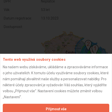
DPH:
Neplátce
Věk:
53 let
Datum registrace:
13.10.2023
Dostupnost:
Tento web využívá soubory cookies
Na našem webu získáváme, ukládáme a zpracováváme informace
o jeho uživatelích. K tomuto účelu využíváme soubory cookies, které
nám pomáhají zkvalitnit naše služby a personalizovat nabídky. Pro
některé účely zpracování je vyžadován Váš souhlas, který vyjádříte
ZPĚT
volbou „Přijmout vše“. Nastavení cookies můžete změnit volbou
„Nastavení“.
Aktualizováno z portálu ARES dne 02.12.2025 16:45:02
Přijmout vše