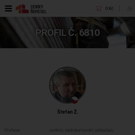
0 Kč
PROFIL Č. 6810
Štefan Ž.
Profese:
zedníci, sádrokartonáři, obkladači,