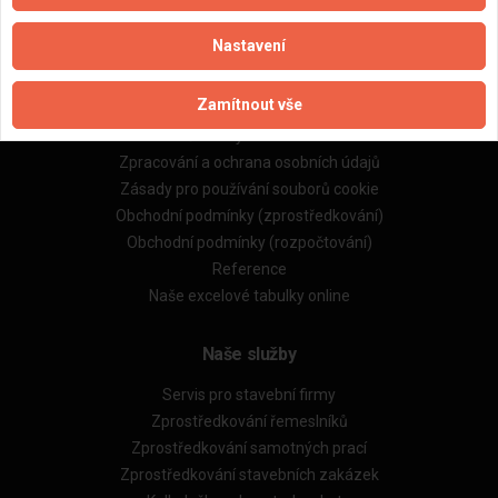
Nastavení
Důležité informace
Zamítnout vše
Naše firmy a řemeslníci
Zpracování a ochrana osobních údajů
Zásady pro používání souborů cookie
Obchodní podmínky (zprostředkování)
Obchodní podmínky (rozpočtování)
Reference
Naše excelové tabulky online
Naše služby
Servis pro stavební firmy
Zprostředkování řemeslníků
Zprostředkování samotných prací
Zprostředkování stavebních zakázek