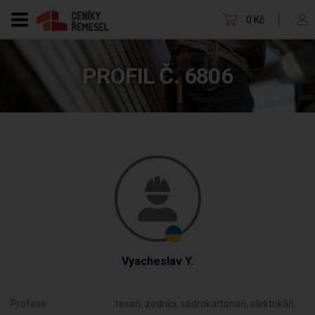
0 Kč
PROFIL Č. 6806
Vyacheslav Y.
Profese:
tesaři, zedníci, sádrokartonáři, elektrikáři,