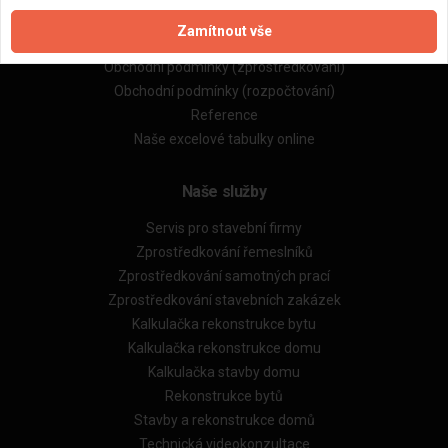
Zpracování a ochrana osobních údajů
Zamítnout vše
Zásady pro používání souborů cookie
Obchodní podmínky (zprostředkování)
Obchodní podmínky (rozpočtování)
Reference
Naše excelové tabulky online
Naše služby
Servis pro stavební firmy
Zprostředkování řemeslníků
Zprostředkování samotných prací
Zprostředkování stavebních zakázek
Kalkulačka rekonstrukce bytu
Kalkulačka rekonstrukce domu
Kalkulačka stavby domu
Rekonstrukce bytů
Stavby a rekonstrukce domů
Technická videokonzultace