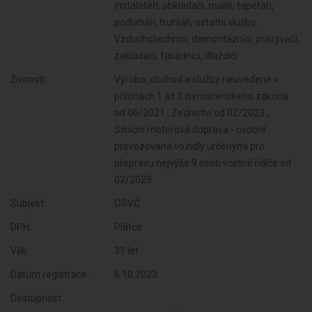
instalatéři, obkladači, malíři, tapetáři,
podlaháři, truhláři, ostatní služby,
Vzduchotechnici, demontážníci, pokrývači,
zakladači, fasádníci, dlaždiči
Živnosti:
Výroba, obchod a služby neuvedené v
přílohách 1 až 3 živnostenského zákona
od 06/2021 , Zednictví od 02/2023 ,
Silniční motorová doprava - osobní
provozovaná vozidly určenými pro
přepravu nejvýše 9 osob včetně řidiče od
02/2023
Subjekt:
OSVČ
DPH:
Plátce
Věk:
31 let
Datum registrace:
6.10.2023
Dostupnost: