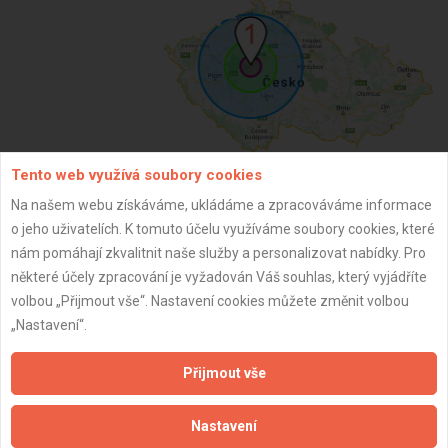
Tento web využívá soubory cookies
Na našem webu získáváme, ukládáme a zpracováváme informace
ZPĚT
o jeho uživatelích. K tomuto účelu využíváme soubory cookies, které
nám pomáhají zkvalitnit naše služby a personalizovat nabídky. Pro
některé účely zpracování je vyžadován Váš souhlas, který vyjádříte
Aktualizováno z portálu ARES dne 02.01.2024 05:00:10
volbou „Přijmout vše“. Nastavení cookies můžete změnit volbou
„Nastavení“.
Přijmout vše
Důležité informace
Nastavení
Naše firmy a řemeslníci