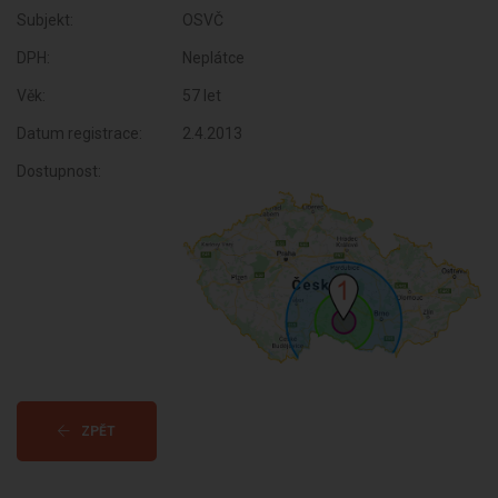
Subjekt:
OSVČ
DPH:
Neplátce
Věk:
57 let
Datum registrace:
2.4.2013
Dostupnost:
ZPĚT