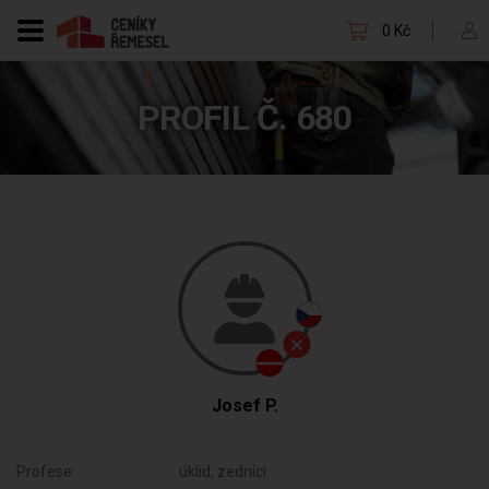
0 Kč
PROFIL Č. 680
Josef P.
Profese:
úklid, zedníci