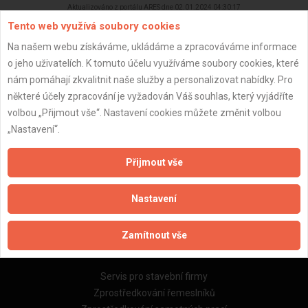
Aktualizováno z portálu ARES dne 02.01.2024 04:30:17
Tento web využívá soubory cookies
Na našem webu získáváme, ukládáme a zpracováváme informace
o jeho uživatelích. K tomuto účelu využíváme soubory cookies, které
nám pomáhají zkvalitnit naše služby a personalizovat nabídky. Pro
Důležité informace
některé účely zpracování je vyžadován Váš souhlas, který vyjádříte
volbou „Přijmout vše“. Nastavení cookies můžete změnit volbou
Naše firmy a řemeslníci
„Nastavení“.
Zpracování a ochrana osobních údajů
Zásady pro používání souborů cookie
Přijmout vše
Obchodní podmínky (zprostředkování)
Obchodní podmínky (rozpočtování)
Nastavení
Reference
Naše excelové tabulky online
Zamítnout vše
Naše služby
Servis pro stavební firmy
Zprostředkování řemeslníků