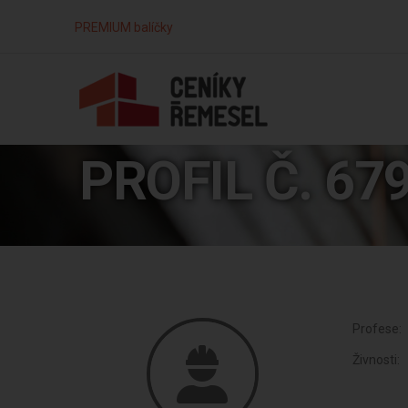
PREMIUM balíčky
PROFIL Č. 67
Profese:
Živnosti: