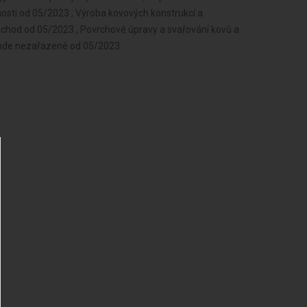
nosti od 05/2023 , Výroba kovových konstrukcí a
chod od 05/2023 , Povrchové úpravy a svařování kovů a
jinde nezařazené od 05/2023