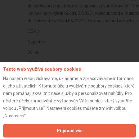
dokončovací stavební práce, specializované stavební čin
kovodělných výrobků od 05/2023 , Velkoobchod a maloob
dalších materiálů od 05/2023 , Výroba, obchod a služby 
OSVČ
Neplátce
26 let
istrace:
11.10.2023
Tento web využívá soubory cookies
st:
Na našem webu získáváme, ukládáme a zpracováváme informace
o jeho uživatelích. K tomuto účelu využíváme soubory cookies, které
nám pomáhají zkvalitnit naše služby a personalizovat nabídky. Pro
některé účely zpracování je vyžadován Váš souhlas, který vyjádříte
volbou „Přijmout vše“. Nastavení cookies můžete změnit volbou
„Nastavení“.
Přijmout vše