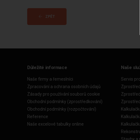
ZPĚT
Důležité informace
Naše slu
Naše firmy a řemeslníci
Servis pr
Zpracování a ochrana osobních údajů
Zprostře
Zásady pro používání souborů cookie
Zprostře
Obchodní podmínky (zprostředkování)
Zprostře
Obchodní podmínky (rozpočtování)
Kalkulačk
Reference
Kalkulač
Naše excelové tabulky online
Kalkulač
Rekonstr
Stavby a