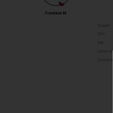
František M.
Subjekt:
DPH:
Věk:
Datum reg
Dostupno