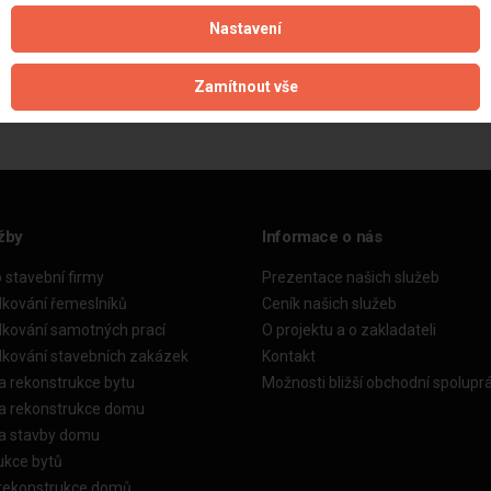
Nastavení
Aktualizováno z portálu ARES dne 02.12.2024 20:30:12
Zamítnout vše
žby
Informace o nás
o stavební firmy
Prezentace našich služeb
dkování řemeslníků
Ceník našich služeb
dkování samotných prací
O projektu a o zakladateli
dkování stavebních zakázek
Kontakt
a rekonstrukce bytu
Možnosti bližší obchodní spolupr
ka rekonstrukce domu
ka stavby domu
ukce bytů
 rekonstrukce domů