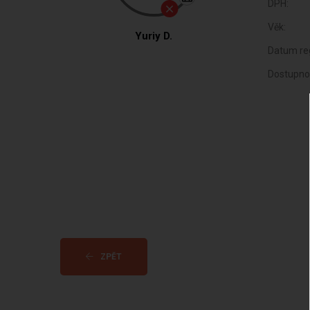
DPH:
Věk:
Yuriy D.
Datum reg
Dostupno
ZPĚT