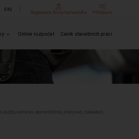
0 Kč
Registrace firmy/řemeslníka
Přihlášení
ky
Online rozpočet
Ceník stavebních prací
ní služby, kominíci, demontážníci, pokrývači, zakladači,