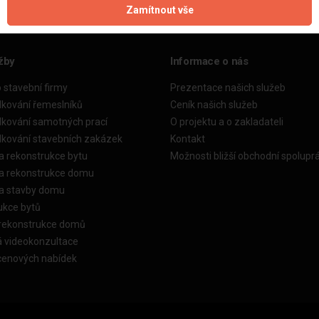
Zamítnout vše
žby
Informace o nás
o stavební firmy
Prezentace našich služeb
dkování řemeslníků
Ceník našich služeb
dkování samotných prací
O projektu a o zakladateli
dkování stavebních zakázek
Kontakt
a rekonstrukce bytu
Možnosti bližší obchodní spolupr
ka rekonstrukce domu
ka stavby domu
ukce bytů
 rekonstrukce domů
á videokonzultace
cenových nabídek