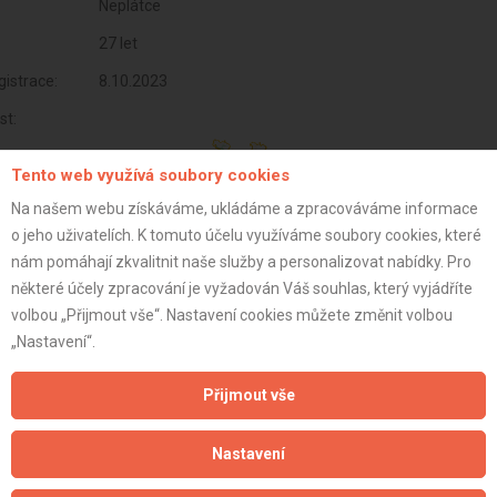
Neplátce
27 let
istrace:
8.10.2023
st:
Tento web využívá soubory cookies
Na našem webu získáváme, ukládáme a zpracováváme informace
o jeho uživatelích. K tomuto účelu využíváme soubory cookies, které
nám pomáhají zkvalitnit naše služby a personalizovat nabídky. Pro
některé účely zpracování je vyžadován Váš souhlas, který vyjádříte
volbou „Přijmout vše“. Nastavení cookies můžete změnit volbou
„Nastavení“.
Přijmout vše
Aktualizováno z portálu ARES dne 04.01.2024 14:30:10
Nastavení