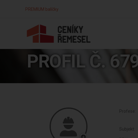
PREMIUM balíčky
PROFIL Č. 67
Profese:
Subjekt: