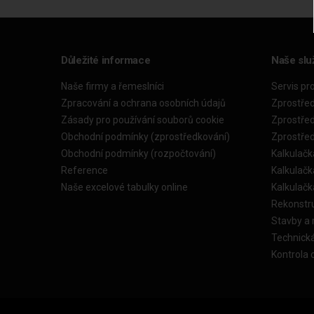
Důležité informace
Naše slu
Naše firmy a řemeslníci
Servis pr
Zpracování a ochrana osobních údajů
Zprostře
Zásady pro používání souborů cookie
Zprostře
Obchodní podmínky (zprostředkování)
Zprostře
Obchodní podmínky (rozpočtování)
Kalkulačk
Reference
Kalkulač
Naše excelové tabulky online
Kalkulač
Rekonstr
Stavby a
Technick
Kontrola 