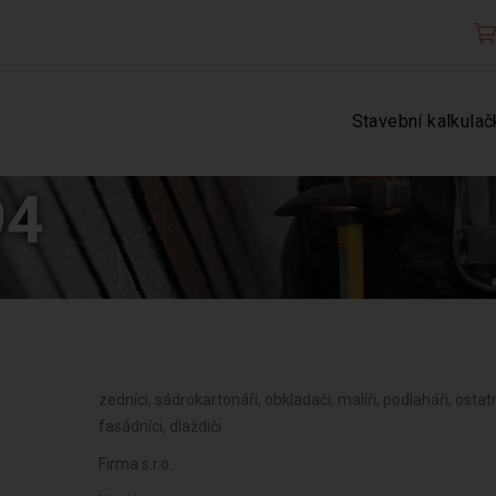
Stavební kalkulač
94
zedníci, sádrokartonáři, obkladači, malíři, podlaháři, ostat
fasádníci, dlaždiči
Firma s.r.o.