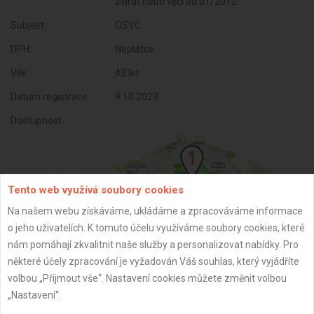
zvířat nebo věcí od 01/2012
Subjekt:
OSVČ
DPH:
Neplátce
Věk:
43 let
Datum registrace:
9.10.2023
Dostupnost:
Tento web využívá soubory cookies
Na našem webu získáváme, ukládáme a zpracováváme informace
o jeho uživatelích. K tomuto účelu využíváme soubory cookies, které
nám pomáhají zkvalitnit naše služby a personalizovat nabídky. Pro
některé účely zpracování je vyžadován Váš souhlas, který vyjádříte
volbou „Přijmout vše“. Nastavení cookies můžete změnit volbou
ZPĚT
„Nastavení“.