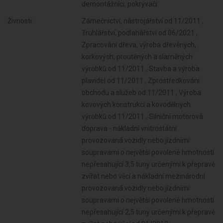
demontážníci, pokrývači
Živnosti:
Zámečnictví, nástrojářství od 11/2011 ,
Truhlářství, podlahářství od 06/2021 ,
Zpracování dřeva, výroba dřevěných,
korkových, proutěných a slaměných
výrobků od 11/2011 , Stavba a výroba
plavidel od 11/2011 , Zprostředkování
obchodu a služeb od 11/2011 , Výroba
kovových konstrukcí a kovodělných
výrobků od 11/2011 , Silniční motorová
doprava - nákladní vnitrostátní
provozovaná vozidly nebo jízdními
soupravami o největší povolené hmotnosti
nepřesahující 3,5 tuny určenými k přepravě
zvířat nebo věcí a nákladní mezinárodní
provozovaná vozidly nebo jízdními
soupravami o největší povolené hmotnosti
nepřesahující 2,5 tuny určenými k přepravě