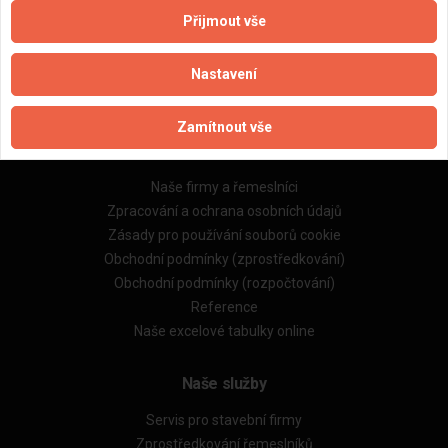
Přijmout vše
Aktualizováno z portálu ARES dne 01.12.2024 02:00:08
Nastavení
Zamítnout vše
Důležité informace
Naše firmy a řemeslníci
Zpracování a ochrana osobních údajů
Zásady pro používání souborů cookie
Obchodní podmínky (zprostředkování)
Obchodní podmínky (rozpočtování)
Reference
Naše excelové tabulky online
Naše služby
Servis pro stavební firmy
Zprostředkování řemeslníků