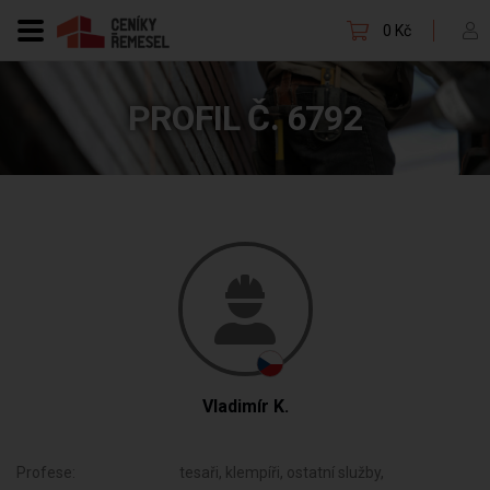
0 Kč
PROFIL Č. 6792
Vladimír K.
Profese:
tesaři, klempíři, ostatní služby,