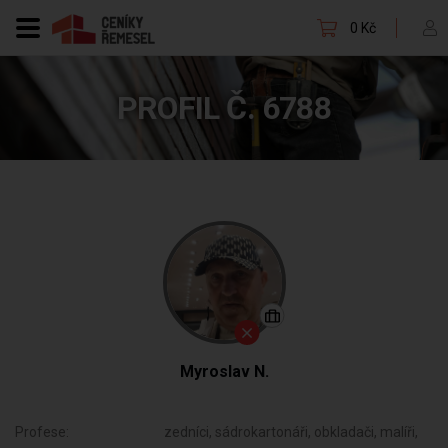
0 Kč
PROFIL Č. 6788
Myroslav N.
Profese:
zedníci, sádrokartonáři, obkladači, malíři,