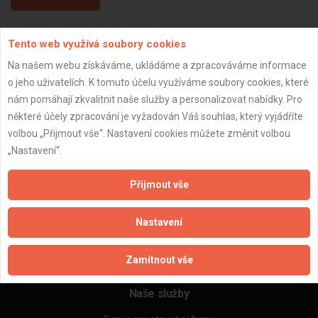
Tento web využívá soubory cookies
Aktualizováno z portálu ARES dne 05.01.2024 02:45:07
Na našem webu získáváme, ukládáme a zpracováváme informace
o jeho uživatelích. K tomuto účelu využíváme soubory cookies, které
nám pomáhají zkvalitnit naše služby a personalizovat nabídky. Pro
některé účely zpracování je vyžadován Váš souhlas, který vyjádříte
Důležité informace
volbou „Přijmout vše“. Nastavení cookies můžete změnit volbou
„Nastavení“.
Naše firmy a řemeslníci
Zpracování a ochrana osobních údajů
Přijmout vše
Zásady pro používání souborů cookie
Obchodní podmínky (zprostředkování)
Nastavení
Obchodní podmínky (rozpočtování)
Reference
Naše excelové tabulky online
Zamítnout vše
Naše služby