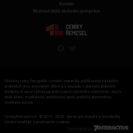
Kontakt
Možnosti bližší obchodní spolupráce
Všechny texty, fotografie i ostatní materiály publikované na těchto
stránkách jsou autorským dílem a v souladu s platnými právními
předpisy si autor vyhrazuje právo jejich výlučného vlastnictví. Jejich
další šíření, modifikace, publikování apod. podléhá písemnému
souhlasu autora.
CenikyRemesel.cz
© 2012 - 2026
Servis pro stavaře a stavebníky
Změnit souhlas s používáním cookies
Developed by