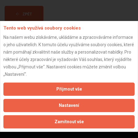
ZPĚT
Tento web využívá soubory cookies
Aktualizováno z portálu ARES dne 31.12.2023 22:15:08
Na našem webu získáváme, ukládáme a zpracováváme informace
o jeho uživatelích. K tomuto účelu využíváme soubory cookies, které
nám pomáhají zkvalitnit naše služby a personalizovat nabídky. Pro
některé účely zpracování je vyžadován Váš souhlas, který vyjádříte
volbou „Přijmout vše“. Nastavení cookies můžete změnit volbou
Důležité informace
„Nastavení“.
Naše firmy a řemeslníci
Přijmout vše
Zpracování a ochrana osobních údajů
Zásady pro používání souborů cookie
Nastavení
Obchodní podmínky (zprostředkování)
Obchodní podmínky (rozpočtování)
Zamítnout vše
Reference
Naše excelové tabulky online