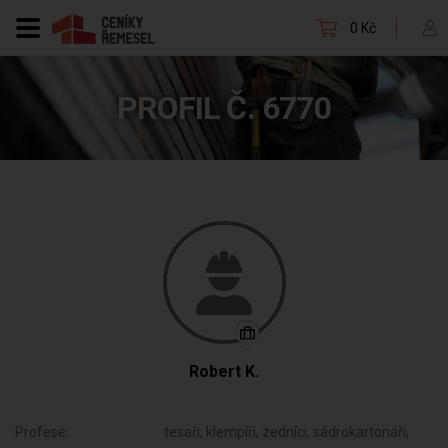
0 Kč
PROFIL Č. 6770
Robert K.
Profese:
tesaři, klempíři, zedníci, sádrokartonáři,