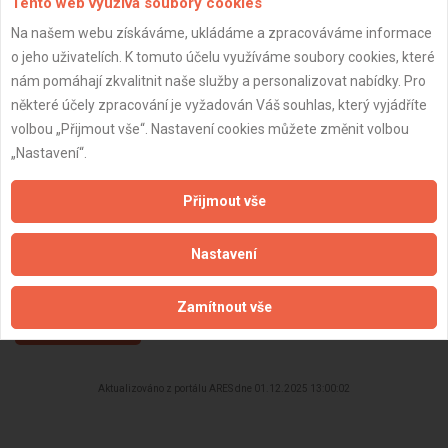
Tento web využívá soubory cookies
Věk:
54 let
Na našem webu získáváme, ukládáme a zpracováváme informace
Datum registrace:
29.9.2023
o jeho uživatelích. K tomuto účelu využíváme soubory cookies, které
nám pomáhají zkvalitnit naše služby a personalizovat nabídky. Pro
Dostupnost:
některé účely zpracování je vyžadován Váš souhlas, který vyjádříte
volbou „Přijmout vše“. Nastavení cookies můžete změnit volbou
„Nastavení“.
Přijmout vše
Nastavení
Zamítnout vše
ZPĚT
Aktualizováno z portálu ARES dne 01.12.2025 13:00:02