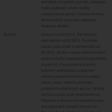
elektrikáři, instalatéři, topenáři, obkladači,
malíři, podlaháři, ostatní služby,
stavbyvedoucí, plynaři, Vzduchotechnici,
demontážníci, pokrývači, zakladači,
fasádníci, dlaždiči
Živnosti:
Zednictví od 02/2014 , Zámečnictví,
nástrojářství od 02/2014 , Provádění
staveb, jejich změn a odstraňování od
06/2016 , Služby v oblasti administrativní
správy a služby organizačně hospodářské
povahy od , Provozování kulturních,
kulturně-vzdělávacích a zábavních
zařízení, pořádání kulturních produkcí,
zábav, výstav, veletrhů, přehlídek,
prodejních a obdobných akcí od , Výroba,
obchod a služby jinde nezařazené od ,
Přípravné a dokončovací stavební práce,
specializované stavební činnosti od ,