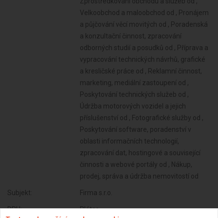
Zprostředkování obchodu a služeb od ,
Velkoobchod a maloobchod od , Pronájem
a půjčování věcí movitých od , Poradenská
a konzultační činnost, zpracování
odborných studií a posudků od , Příprava a
vypracování technických návrhů, grafické
a kresličské práce od , Reklamní činnost,
marketing, mediální zastoupení od ,
Poskytování technických služeb od ,
Údržba motorových vozidel a jejich
příslušenství od , Fotografické služby od ,
Poskytování software, poradenství v
oblasti informačních technologií,
zpracování dat, hostingové a související
činnosti a webové portály od , Nákup,
prodej, správa a údržba nemovitostí od
Subjekt:
Firma s.r.o.
DPH:
Plátce