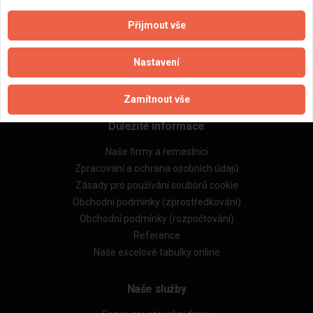
Přijmout vše
Aktualizováno z portálu ARES dne 27.02.2025 14:52:51
Nastavení
Zamítnout vše
Důležité informace
Naše firmy a řemeslníci
Zpracování a ochrana osobních údajů
Zásady pro používání souborů cookie
Obchodní podmínky (zprostředkování)
Obchodní podmínky (rozpočtování)
Reference
Naše excelové tabulky online
Naše služby