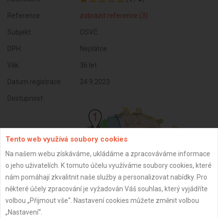
Reference:
zobrazit reference (3)
Subjekt:
OSVČ
DPH:
Neplátce
Věk:
36 let
Datum registrace:
24.9.2023
Dostupnost:
Tento web využívá soubory cookies
Na našem webu získáváme, ukládáme a zpracováváme informace
o jeho uživatelích. K tomuto účelu využíváme soubory cookies, které
nám pomáhají zkvalitnit naše služby a personalizovat nabídky. Pro
některé účely zpracování je vyžadován Váš souhlas, který vyjádříte
volbou „Přijmout vše“. Nastavení cookies můžete změnit volbou
„Nastavení“.
ZPĚT