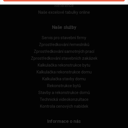
Reference
Naše excelové tabulky online
Naše služby
Servis pro stavební firmy
Zprostředkování řemeslníků
Zprostředkování samotných prací
Zprostředkování stavebních zakázek
Kalkulačka rekonstrukce bytu
Kalkulačka rekonstrukce domu
Kalkulačka stavby domu
Rekonstrukce bytů
Stavby a rekonstrukce domů
Technická videokonzultace
Kontrola cenových nabídek
Informace o nás