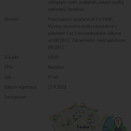
obkladači, malíři, podlaháři, ostatní služby,
zakladači, fasádníci
Živnosti:
Pokrývačství, tesařství od 11/1998 ,
Výroba, obchod a služby neuvedené v
přílohách 1 až 3 živnostenského zákona
od 08/2012 , Zámečnictví, nástrojářství od
08/2012
Subjekt:
OSVČ
DPH:
Neplátce
Věk:
51 let
Datum registrace:
21.9.2023
Dostupnost: