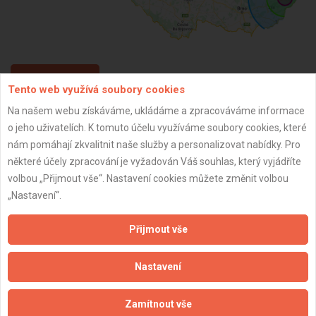
ZPĚT
Tento web využívá soubory cookies
Na našem webu získáváme, ukládáme a zpracováváme informace
o jeho uživatelích. K tomuto účelu využíváme soubory cookies, které
Aktualizováno z portálu ARES dne 01.01.2024 03:00:14
nám pomáhají zkvalitnit naše služby a personalizovat nabídky. Pro
některé účely zpracování je vyžadován Váš souhlas, který vyjádříte
volbou „Přijmout vše“. Nastavení cookies můžete změnit volbou
„Nastavení“.
Důležité informace
Přijmout vše
Naše firmy a řemeslníci
Zpracování a ochrana osobních údajů
Nastavení
Zásady pro používání souborů cookie
Obchodní podmínky (zprostředkování)
Zamítnout vše
Obchodní podmínky (rozpočtování)