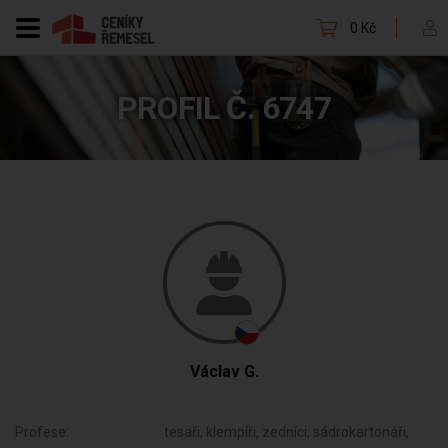
0 Kč
PROFIL Č. 6747
Václav G.
Profese:
tesaři, klempíři, zedníci, sádrokartonáři,