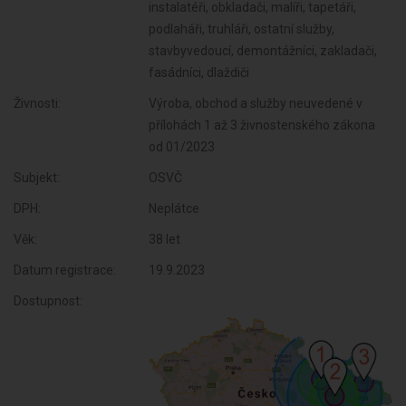
instalatéři, obkladači, malíři, tapetáři,
podlaháři, truhláři, ostatní služby,
stavbyvedoucí, demontážníci, zakladači,
fasádníci, dlaždiči
Živnosti:
Výroba, obchod a služby neuvedené v
přílohách 1 až 3 živnostenského zákona
od 01/2023
Subjekt:
OSVČ
DPH:
Neplátce
Věk:
38 let
Datum registrace:
19.9.2023
Dostupnost: