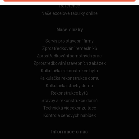
Reference
Naše excelové tabulky online
Naše služby
Servis pro stavební firmy
Zprostředkování řemeslníků
Zprostředkování samotných prací
Zprostředkování stavebních zakázek
Kalkulačka rekonstrukce bytu
Kalkulačka rekonstrukce domu
Kalkulačka stavby domu
Rekonstrukce bytů
Stavby a rekonstrukce domů
Technická videokonzultace
Kontrola cenových nabídek
Informace o nás