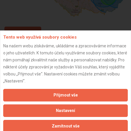
ZPĚT
Tento web využívá soubory cookies
Na našem webu získáváme, ukládáme a zpracováváme informace
o jeho uživatelích. K tomuto účelu využíváme soubory cookies, které
Aktualizováno z portálu ARES dne 29.12.2023 22:00:13
nám pomáhají zkvalitnit naše služby a personalizovat nabídky. Pro
některé účely zpracování je vyžadován Váš souhlas, který vyjádříte
volbou „Přijmout vše“. Nastavení cookies můžete změnit volbou
„Nastavení“.
Důležité informace
Přijmout vše
Naše firmy a řemeslníci
Zpracování a ochrana osobních údajů
Nastavení
Zásady pro používání souborů cookie
Obchodní podmínky (zprostředkování)
Zamítnout vše
Obchodní podmínky (rozpočtování)