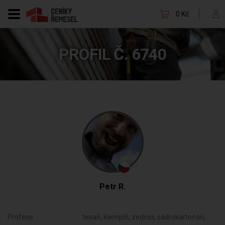
0 Kč
PROFIL Č. 6740
Petr R.
Profese:
tesaři, klempíři, zedníci, sádrokartonáři,