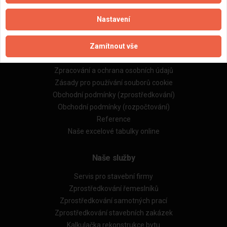
Nastavení
Důležité informace
Zamítnout vše
Naše firmy a řemeslníci
Zpracování a ochrana osobních údajů
Zásady pro používání souborů cookie
Obchodní podmínky (zprostředkování)
Obchodní podmínky (rozpočtování)
Reference
Naše excelové tabulky online
Naše služby
Servis pro stavební firmy
Zprostředkování řemeslníků
Zprostředkování samotných prací
Zprostředkování stavebních zakázek
Kalkulačka rekonstrukce bytu