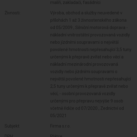
malíři, zakladači, fasádníci
Živnosti:
Výroba, obchod a služby neuvedené v
přílohách 1 až 3 živnostenského zákona
od 05/2009 , Silniční motorová doprava -
nákladní vnitrostátní provozovaná vozidly
nebo jízdními soupravami o největší
povolené hmotnosti nepřesahující 3,5 tuny
určenými k přepravě zvířat nebo věcí a
nákladní mezinárodní provozovaná
vozidly nebo jízdními soupravami o
největší povolené hmotnosti nepřesahující
2,5 tuny určenými k přepravě zvířat nebo
věcí, - osobní provozovaná vozidly
určenými pro přepravu nejvýše 9 osob
včetně řidiče od 07/2020 , Zednictví od
05/2021
Subjekt:
Firma s.r.o.
DPH:
Plátce