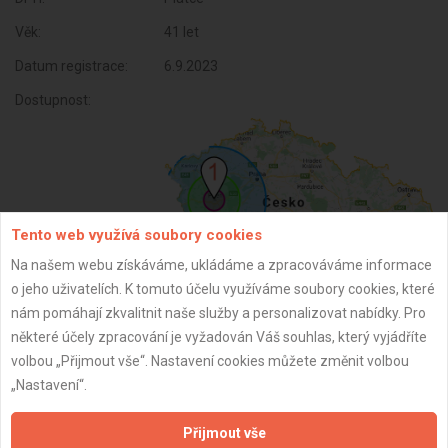
Věk:
41 let
Datum registrace:
6.9.2023
Dostupnost:
Tento web využívá soubory cookies
Na našem webu získáváme, ukládáme a zpracováváme informace
o jeho uživatelích. K tomuto účelu využíváme soubory cookies, které
nám pomáhají zkvalitnit naše služby a personalizovat nabídky. Pro
ZPĚT
některé účely zpracování je vyžadován Váš souhlas, který vyjádříte
volbou „Přijmout vše“. Nastavení cookies můžete změnit volbou
„Nastavení“.
Aktualizováno z portálu ARES dne 31.12.2023 08:00:11
Přijmout vše