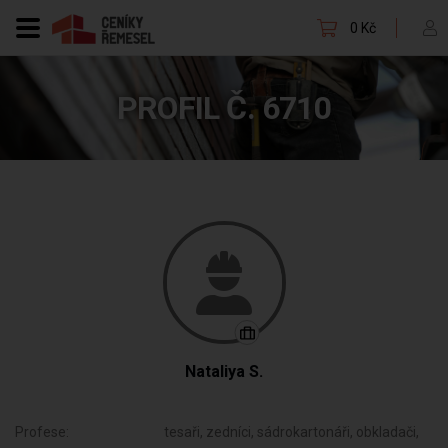
0 Kč
PROFIL Č. 6710
Nataliya S.
Profese:
tesaři, zedníci, sádrokartonáři, obkladači,