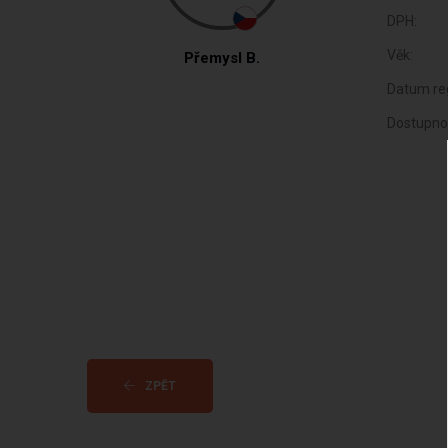
DPH:
Věk:
Přemysl B.
Datum reg
Dostupno
ZPĚT