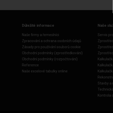
Důležité informace
Naše slu
Naše firmy a řemeslníci
Servis pr
Zpracování a ochrana osobních údajů
Zprostře
Zásady pro používání souborů cookie
Zprostře
Obchodní podmínky (zprostředkování)
Zprostře
Obchodní podmínky (rozpočtování)
Kalkulačk
Reference
Kalkulač
Naše excelové tabulky online
Kalkulač
Rekonstr
Stavby a
Technick
Kontrola 