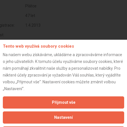
Plátce
47 let
istrace:
1.4.2013
st:
Tento web využívá soubory cookies
Na našem webu získáváme, ukládáme a zpracováváme informace
o jeho uživatelích. K tomuto účelu využíváme soubory cookies, které
nám pomáhají zkvalitnit naše služby a personalizovat nabídky. Pro
některé účely zpracování je vyžadován Váš souhlas, který vyjádříte
volbou „Přijmout vše“. Nastavení cookies můžete změnit volbou
„Nastavení“.
Přijmout vše
Aktualizováno z portálu ARES dne 01.01.2024 17:30:14
Nastavení