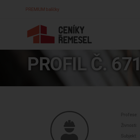
PREMIUM balíčky
PROFIL Č. 67
Profese:
Živnosti:
Subjekt: