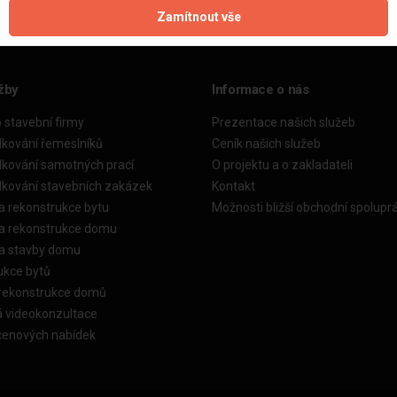
Zamítnout vše
žby
Informace o nás
o stavební firmy
Prezentace našich služeb
dkování řemeslníků
Ceník našich služeb
dkování samotných prací
O projektu a o zakladateli
dkování stavebních zakázek
Kontakt
a rekonstrukce bytu
Možnosti bližší obchodní spolupr
ka rekonstrukce domu
ka stavby domu
ukce bytů
 rekonstrukce domů
á videokonzultace
cenových nabídek