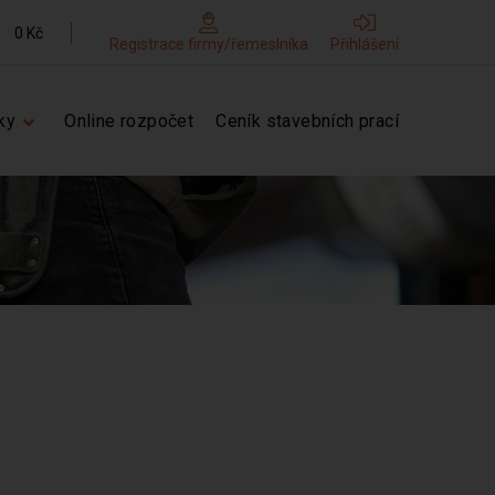
0 Kč
Registrace firmy/řemeslníka
Přihlášení
ky
Online rozpočet
Ceník stavebních prací