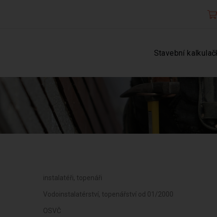
Stavební kalkulač
1
instalatéři, topenáři
Vodoinstalatérství, topenářství od 01/2000
OSVČ