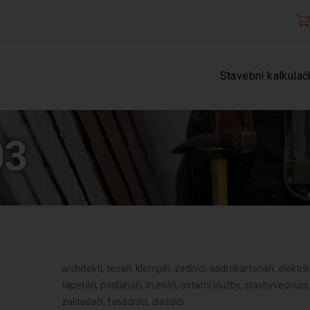
Stavební kalkulač
03
architekti, tesaři, klempíři, zedníci, sádrokartonáři, elektriká
tapetáři, podlaháři, truhláři, ostatní služby, stavbyvedouc
zakladači, fasádníci, dlaždiči