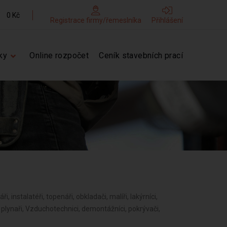
0 Kč
Registrace firmy/řemeslníka
Přihlášení
ky
Online rozpočet
Ceník stavebních prací
ři, instalatéři, topenáři, obkladači, malíři, lakýrníci,
í, plynaři, Vzduchotechnici, demontážníci, pokrývači,