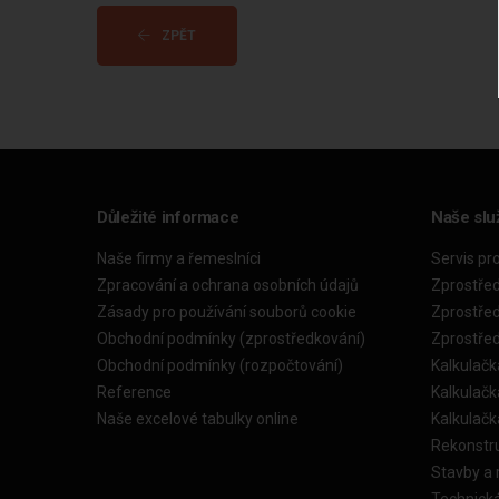
ZPĚT
Důležité informace
Naše slu
Naše firmy a řemeslníci
Servis pr
Zpracování a ochrana osobních údajů
Zprostře
Zásady pro používání souborů cookie
Zprostře
Obchodní podmínky (zprostředkování)
Zprostře
Obchodní podmínky (rozpočtování)
Kalkulačk
Reference
Kalkulač
Naše excelové tabulky online
Kalkulač
Rekonstr
Stavby a