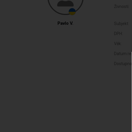
Živnosti:
Pavlo V.
Subjekt:
DPH:
Věk:
Datum reg
Dostupno