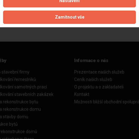
Nastavení
Aktualizováno z portálu ARES dne 29.12.2023 17:30:13
Zamítnout vše
žby
Informace o nás
o stavební firmy
Prezentace našich služeb
dkování řemeslníků
Ceník našich služeb
dkování samotných prací
O projektu a o zakladateli
dkování stavebních zakázek
Kontakt
a rekonstrukce bytu
Možnosti bližší obchodní spolupr
ka rekonstrukce domu
ka stavby domu
ukce bytů
 rekonstrukce domů