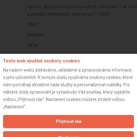
Výroba, obchod a služby neuvedené v přílohách 1 až 3 ži
a zkoušky elektrických zařízení od 11/2023
OSVČ
Neplátce
26 let
istrace:
4.9.2023
Tento web využívá soubory cookies
st:
Na našem webu získáváme, ukládáme a zpracováváme informace
o jeho uživatelích. K tomuto účelu využíváme soubory cookies, které
nám pomáhají zkvalitnit naše služby a personalizovat nabídky. Pro
některé účely zpracování je vyžadován Váš souhlas, který vyjádříte
volbou „Přijmout vše“. Nastavení cookies můžete změnit volbou
„Nastavení“.
Přijmout vše