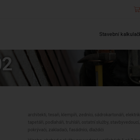
Stavební kalkulač
02
architekti, tesaři, klempíři, zedníci, sádrokartonáři, elektriká
tapetáři, podlaháři, truhláři, ostatní služby, stavbyvedouc
pokrývači, zakladači, fasádníci, dlaždiči