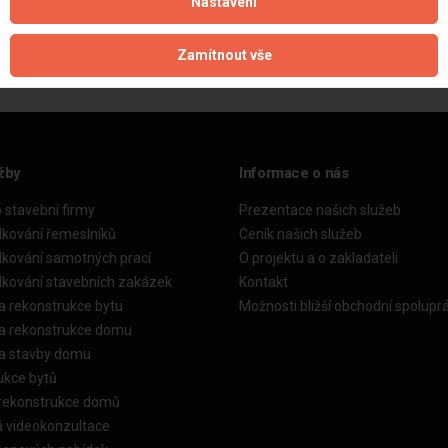
Nastavení
Aktualizováno z portálu ARES dne 29.12.2023 07:45:07
Zamítnout vše
žby
Informace o nás
o stavební firmy
Prezentace našich služeb
dkování řemeslníků
Ceník našich služeb
dkování samotných prací
O projektu a o zakladateli
dkování stavebních zakázek
Kontakt
a rekonstrukce bytu
Možnosti bližší obchodní spolupr
ka rekonstrukce domu
ka stavby domu
ukce bytů
 rekonstrukce domů
á videokonzultace