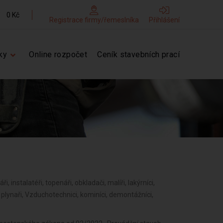
0 Kč
Registrace firmy/řemeslníka
Přihlášení
ky
Online rozpočet
Ceník stavebních prací
ři, instalatéři, topenáři, obkladači, malíři, lakýrníci,
í, plynaři, Vzduchotechnici, kominíci, demontážníci,