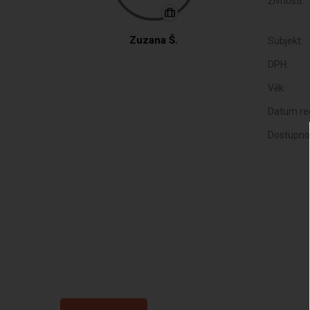
Živnosti:
Zuzana Š.
Subjekt:
DPH:
Věk:
Datum reg
Dostupno