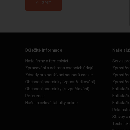
ZPĚT
Důležité informace
Naše slu
Naše firmy a řemeslníci
Servis pr
Zpracování a ochrana osobních údajů
Zprostře
Zásady pro používání souborů cookie
Zprostře
Obchodní podmínky (zprostředkování)
Zprostře
Obchodní podmínky (rozpočtování)
Kalkulačk
Reference
Kalkulač
Naše excelové tabulky online
Kalkulač
Rekonstr
Stavby a
Technick