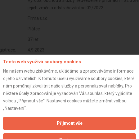
Výroba, obchod a služby neuvedené v přílohách 1 až 3 ž
jejich změn a odstraňování od 02/2022
Firma s.r.o.
Plátce
37 let
istrace:
4.9.2023
st:
Tento web využívá soubory cookies
Na našem webu získáváme, ukládáme a zpracováváme informace
o jeho uživatelích. K tomuto účelu využíváme soubory cookies, které
nám pomáhají zkvalitnit naše služby a personalizovat nabídky. Pro
některé účely zpracování je vyžadován Váš souhlas, který vyjádříte
volbou „Přijmout vše“. Nastavení cookies můžete změnit volbou
„Nastavení“.
Přijmout vše