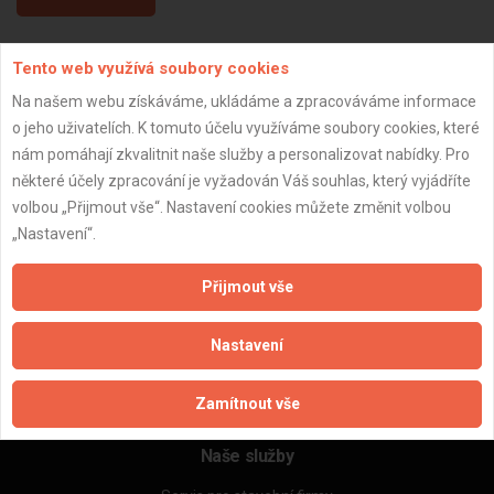
Tento web využívá soubory cookies
Aktualizováno z portálu ARES dne 02.01.2024 14:30:11
Na našem webu získáváme, ukládáme a zpracováváme informace
o jeho uživatelích. K tomuto účelu využíváme soubory cookies, které
nám pomáhají zkvalitnit naše služby a personalizovat nabídky. Pro
některé účely zpracování je vyžadován Váš souhlas, který vyjádříte
Důležité informace
volbou „Přijmout vše“. Nastavení cookies můžete změnit volbou
„Nastavení“.
Naše firmy a řemeslníci
Zpracování a ochrana osobních údajů
Přijmout vše
Zásady pro používání souborů cookie
Obchodní podmínky (zprostředkování)
Nastavení
Obchodní podmínky (rozpočtování)
Reference
Naše excelové tabulky online
Zamítnout vše
Naše služby