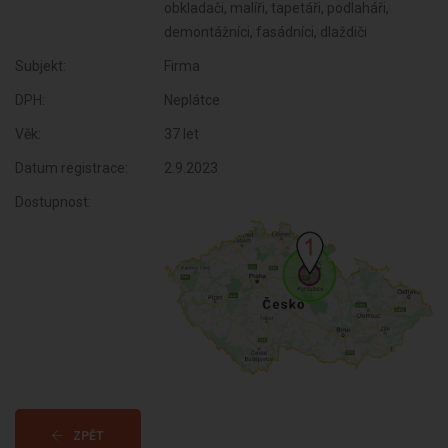
obkladači, malíři, tapetáři, podlaháři,
demontážníci, fasádníci, dlaždiči
Subjekt:
Firma
DPH:
Neplátce
Věk:
37 let
Datum registrace:
2.9.2023
Dostupnost:
ZPĚT