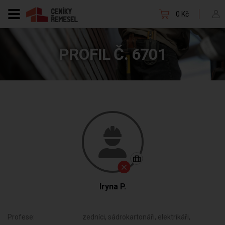
0 Kč
PROFIL Č. 6701
Iryna P.
Profese:
zedníci, sádrokartonáři, elektrikáři,