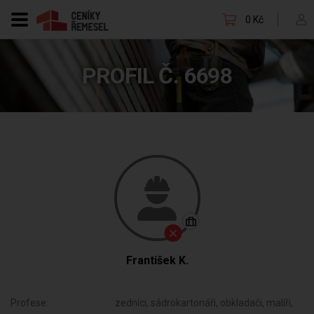
0 Kč
PROFIL Č. 6698
František K.
Profese:
zedníci, sádrokartonáři, obkladači, malíři,