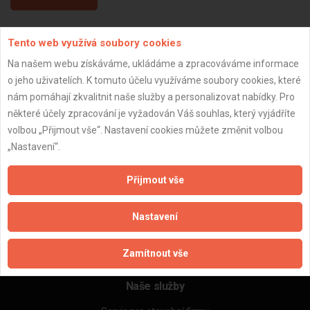
Tento web využívá soubory cookies
Aktualizováno z portálu ARES dne 14.01.2024 11:19:12
Na našem webu získáváme, ukládáme a zpracováváme informace
o jeho uživatelích. K tomuto účelu využíváme soubory cookies, které
nám pomáhají zkvalitnit naše služby a personalizovat nabídky. Pro
některé účely zpracování je vyžadován Váš souhlas, který vyjádříte
Důležité informace
volbou „Přijmout vše“. Nastavení cookies můžete změnit volbou
„Nastavení“.
Naše firmy a řemeslníci
Zpracování a ochrana osobních údajů
Přijmout vše
Zásady pro používání souborů cookie
Obchodní podmínky (zprostředkování)
Nastavení
Obchodní podmínky (rozpočtování)
Reference
Naše excelové tabulky online
Zamítnout vše
Naše služby