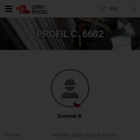
0 Kč
PROFIL Č. 6682
Dominik B.
Profese:
architekti, tesaři, klempíři, zedníci,