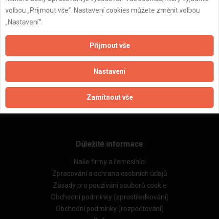
volbou „Přijmout vše“. Nastavení cookies můžete změnit volbou
„Nastavení“.
Přijmout vše
ZPĚT
Nastavení
Aktualizováno z portálu ARES dne 03.12.2024 01:45:06
Zamítnout vše
Důležité informace
Naše firmy a řemeslníci
Zpracování a ochrana osobních údajů
Zásady pro používání souborů cookie
Obchodní podmínky (zprostředkování)
Obchodní podmínky (rozpočtování)