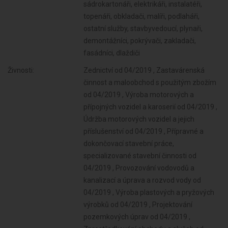
sádrokartonáři, elektrikáři, instalatéři,
topenáři, obkladači, malíři, podlaháři,
ostatní služby, stavbyvedoucí, plynaři,
demontážníci, pokrývači, zakladači,
fasádníci, dlaždiči
Živnosti:
Zednictví od 04/2019 , Zastavárenská
činnost a maloobchod s použitým zbožím
od 04/2019 , Výroba motorových a
přípojných vozidel a karoserií od 04/2019 ,
Údržba motorových vozidel a jejich
příslušenství od 04/2019 , Přípravné a
dokončovací stavební práce,
specializované stavební činnosti od
04/2019 , Provozování vodovodů a
kanalizací a úprava a rozvod vody od
04/2019 , Výroba plastových a pryžových
výrobků od 04/2019 , Projektování
pozemkových úprav od 04/2019 ,