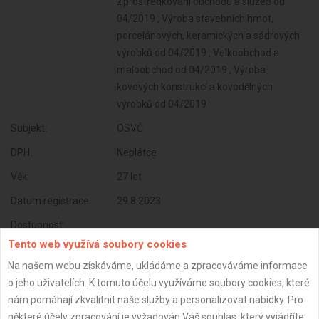
Zprostředkování obchodu a služeb od
04/2019 , Výroba stavebních hmot,
porcelánových, keramických a sádrových
výrobků od 04/2019 , Velkoobchod a
maloobchod od 04/2019 , Výroba
kovových konstrukcí a kovodělných
výrobků od 04/2019
Subjekt:
OSVČ
DPH:
Neplátce
Věk:
27 let
Datum registrace:
29.8.2023
Dostupnost:
Tento web využívá soubory cookies
Na našem webu získáváme, ukládáme a zpracováváme informace
o jeho uživatelích. K tomuto účelu využíváme soubory cookies, které
nám pomáhají zkvalitnit naše služby a personalizovat nabídky. Pro
některé účely zpracování je vyžadován Váš souhlas, který vyjádříte