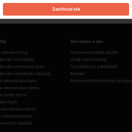
Zamítnout vše
žby
Informace o nás
o stavební firmy
Prezentace našich služeb
dkování řemeslníků
Ceník našich služeb
dkování samotných prací
O projektu a o zakladateli
dkování stavebních zakázek
Kontakt
a rekonstrukce bytu
Možnosti bližší obchodní spolupr
ka rekonstrukce domu
ka stavby domu
ukce bytů
 rekonstrukce domů
á videokonzultace
cenových nabídek