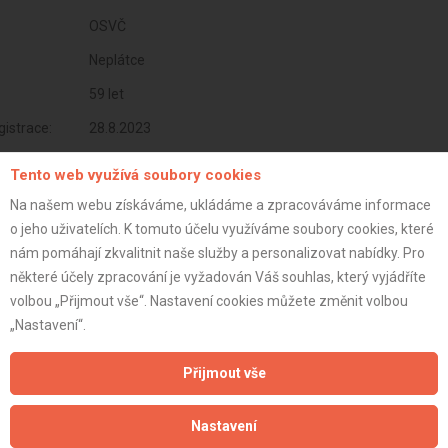
OSVČ
Neplátce
59 let
istrace:
28.8.2023
st:
Tento web využívá soubory cookies
Na našem webu získáváme, ukládáme a zpracováváme informace
o jeho uživatelích. K tomuto účelu využíváme soubory cookies, které
nám pomáhají zkvalitnit naše služby a personalizovat nabídky. Pro
některé účely zpracování je vyžadován Váš souhlas, který vyjádříte
volbou „Přijmout vše“. Nastavení cookies můžete změnit volbou
„Nastavení“.
Přijmout vše
Nastavení
Aktualizováno z portálu ARES dne 01.12.2024 11:00:10