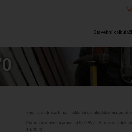
Stavební kalkulač
70
zedníci, sádrokartonáři, obkladači, malíři, lakýrníci, ostatn
Pomocné stavební práce od 09/1997 , Přípravné a dokončo
10/2020