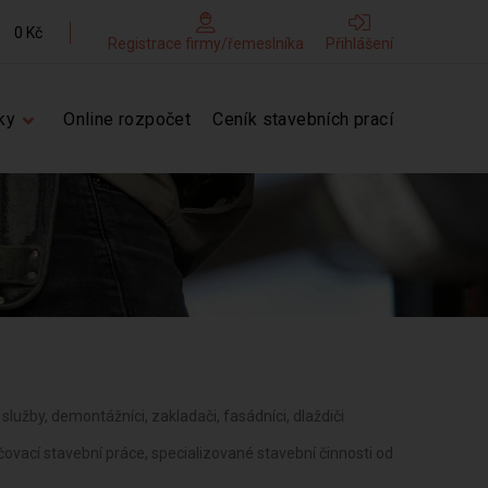
0 Kč
Registrace firmy/řemeslníka
Přihlášení
ky
Online rozpočet
Ceník stavebních prací
í služby, demontážníci, zakladači, fasádníci, dlaždiči
vací stavební práce, specializované stavební činnosti od