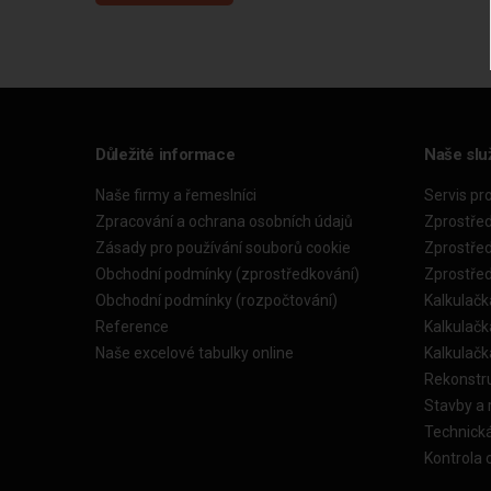
Důležité informace
Naše slu
Naše firmy a řemeslníci
Servis pr
Zpracování a ochrana osobních údajů
Zprostře
Zásady pro používání souborů cookie
Zprostře
Obchodní podmínky (zprostředkování)
Zprostře
Obchodní podmínky (rozpočtování)
Kalkulačk
Reference
Kalkulač
Naše excelové tabulky online
Kalkulač
Rekonstr
Stavby a
Technick
Kontrola 