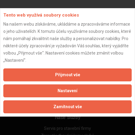
Aktualizováno z portálu ARES dne 02.01.2024 19:30:11
Tento web využívá soubory cookies
Na našem webu získáváme, ukládáme a zpracováváme informace
o jeho uživatelích. K tomuto účelu využíváme soubory cookies, které
nám pomáhají zkvalitnit naše služby a personalizovat nabídky. Pro
některé účely zpracování je vyžadován Váš souhlas, který vyjádříte
Důležité informace
volbou „Přijmout vše“. Nastavení cookies můžete změnit volbou
Naše firmy a řemeslníci
„Nastavení“.
Zpracování a ochrana osobních údajů
Zásady pro používání souborů cookie
Přijmout vše
Obchodní podmínky (zprostředkování)
Obchodní podmínky (rozpočtování)
Nastavení
Reference
Naše excelové tabulky online
Zamítnout vše
Naše služby
Servis pro stavební firmy