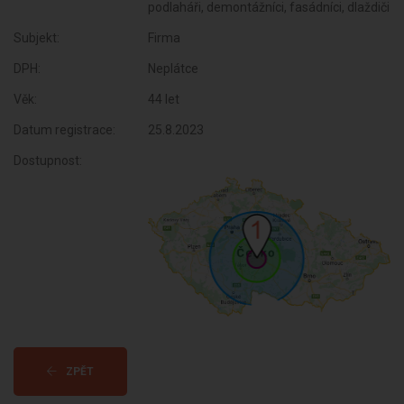
podlaháři, demontážníci, fasádníci, dlaždiči
Subjekt:
Firma
DPH:
Neplátce
Věk:
44 let
Datum registrace:
25.8.2023
Dostupnost:
ZPĚT