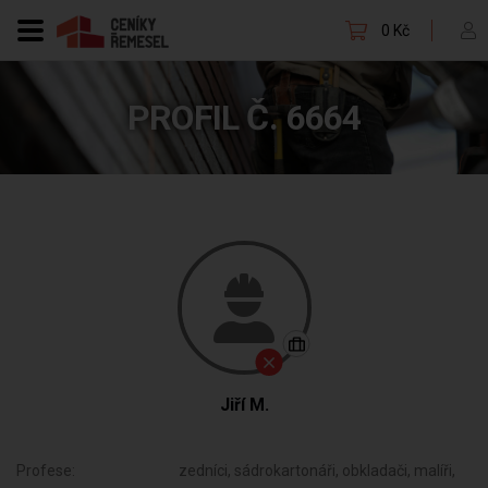
0 Kč
PROFIL Č. 6664
Jiří M.
Profese:
zedníci, sádrokartonáři, obkladači, malíři,