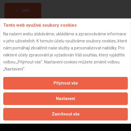
ZPĚT
Tento web využívá soubory cookies
Aktualizováno z portálu ARES dne 02.01.2024 13:00:12
Na našem webu získáváme, ukládáme a zpracováváme informace
o jeho uživatelích. K tomuto účelu využíváme soubory cookies, které
nám pomáhají zkvalitnit naše služby a personalizovat nabídky. Pro
některé účely zpracování je vyžadován Váš souhlas, který vyjádříte
volbou „Přijmout vše“. Nastavení cookies můžete změnit volbou
Důležité informace
„Nastavení“.
Naše firmy a řemeslníci
Přijmout vše
Zpracování a ochrana osobních údajů
Zásady pro používání souborů cookie
Nastavení
Obchodní podmínky (zprostředkování)
Obchodní podmínky (rozpočtování)
Reference
Zamítnout vše
Naše excelové tabulky online