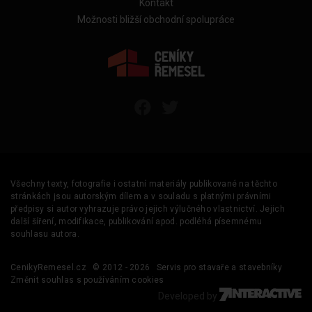
Kontakt
Možnosti bližší obchodní spolupráce
Všechny texty, fotografie i ostatní materiály publikované na těchto
stránkách jsou autorským dílem a v souladu s platnými právními
předpisy si autor vyhrazuje právo jejich výlučného vlastnictví. Jejich
další šíření, modifikace, publikování apod. podléhá písemnému
souhlasu autora.
CenikyRemesel.cz
© 2012 - 2026
Servis pro stavaře a stavebníky
Změnit souhlas s používáním cookies
Developed by