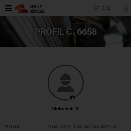
0 Kč
PROFIL Č. 6658
Oleksandr S.
Profese:
tesaři, klempíři, zedníci, sádrokartonáři,