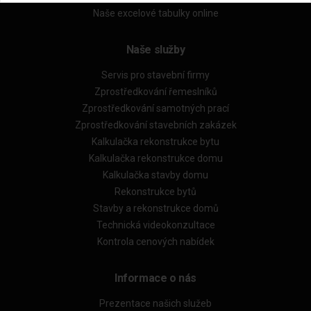
Naše excelové tabulky online
Naše služby
Servis pro stavební firmy
Zprostředkování řemeslníků
Zprostředkování samotných prací
Zprostředkování stavebních zakázek
Kalkulačka rekonstrukce bytu
Kalkulačka rekonstrukce domu
Kalkulačka stavby domu
Rekonstrukce bytů
Stavby a rekonstrukce domů
Technická videokonzultace
Kontrola cenových nabídek
Informace o nás
Prezentace našich služeb