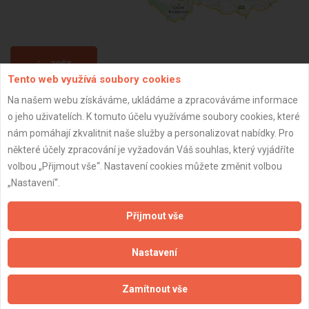
ZPĚT
Tento web využívá soubory cookies
Na našem webu získáváme, ukládáme a zpracováváme informace
Aktualizováno z portálu ARES dne 02.01.2024 02:30:11
o jeho uživatelích. K tomuto účelu využíváme soubory cookies, které
nám pomáhají zkvalitnit naše služby a personalizovat nabídky. Pro
některé účely zpracování je vyžadován Váš souhlas, který vyjádříte
volbou „Přijmout vše“. Nastavení cookies můžete změnit volbou
„Nastavení“.
Důležité informace
Přijmout vše
Naše firmy a řemeslníci
Zpracování a ochrana osobních údajů
Nastavení
Zásady pro používání souborů cookie
Obchodní podmínky (zprostředkování)
Zamítnout vše
Obchodní podmínky (rozpočtování)
Reference