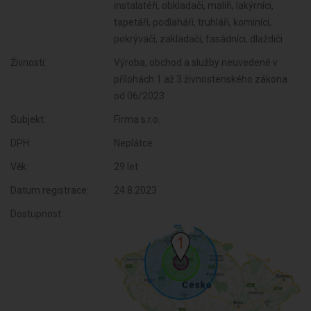
instalatéři, obkladači, malíři, lakýrníci,
tapetáři, podlaháři, truhláři, kominíci,
pokrývači, zakladači, fasádníci, dlaždiči
Živnosti:
Výroba, obchod a služby neuvedené v
přílohách 1 až 3 živnostenského zákona
od 06/2023
Subjekt:
Firma s.r.o.
DPH:
Neplátce
Věk:
29 let
Datum registrace:
24.8.2023
Dostupnost: