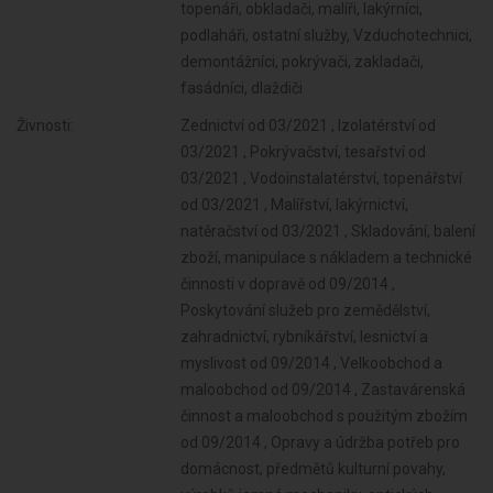
topenáři, obkladači, malíři, lakýrníci,
podlaháři, ostatní služby, Vzduchotechnici,
demontážníci, pokrývači, zakladači,
fasádníci, dlaždiči
Živnosti:
Zednictví od 03/2021 , Izolatérství od 03/2021 , Pokrývačství, tesařství od 03/2021 , Vodoinstalatérství, topenářství od 03/2021 , Malířství, lakýrnictví, natěračství od 03/2021 , Skladování, balení zboží, manipulace s nákladem a technické činnosti v dopravě od 09/2014 , Poskytování služeb pro zemědělství, zahradnictví, rybníkářství, lesnictví a myslivost od 09/2014 , Velkoobchod a maloobchod od 09/2014 , Zastavárenská činnost a maloobchod s použitým zbožím od 09/2014 , Opravy a údržba potřeb pro domácnost, předmětů kulturní povahy, výrobků jemné mechaniky, optických přístrojů a měřidel od 09/2014 , Přípravné a dokončovací stavební práce, specializované stavební činnosti od 09/2014 , Zprostředkování obchodu a služeb od 09/2014 , Příprava a vypracování technických návrhů, grafické a kresličské práce od 09/2014 , Pronájem a půjčování věcí movitých od 09/2014 , Poradenská a konzultační činnost, zpracování odborných studií a posudků od 09/2014 , Projektování pozemkových úprav od 09/2014 , Reklamní činnost, marketing, mediální zastoupení od 09/2014 , Nákup, prodej, správa a údržba nemovitostí od 03/2020 , Poskytování služeb osobního charakteru a pro osobní hygienu od 03/2021 , Výroba jízdních kol, vozíků pro invalidy a jiných nemotorových dopravních prostředků od 03/2021 , Poskytování služeb pro rodinu a domácnost od 03/2021 , Výroba a opravy čalounických výrobků od 03/2021 , Poskytování služeb pro právnické osoby a svěřenské fondy od 03/2021 , Výroba, opravy a údržba sportovních potřeb, her, hraček a dětských kočárků od 03/2021 , Výroba zdravotnických prostředků od 03/2021 , Výroba, obchod a služby jinde nezařazené od 03/2021 , Výroba a opravy zdrojů ionizujícího záření od 03/2021 , Výroba školních a kancelářských potřeb, kromě výrobků z papíru, výroba bižuterie, kartáčnického a konfekčního zboží, deštníků, upomínkových předmětů od 03/2021 , Výroba dalších výrobků zpracovatelského průmyslu od 03/2021 , Provozování vodovodů a kanalizací a úprava a rozvod vody od 03/2021 , Nakládání s odpady (vyjma nebezpečných) od 03/2021 , Sklenářské práce, rámování a paspartování od 03/2021 , Údržba motorových vozidel a jejich příslušenství od 03/2021 , Potrubní a pozemní doprava (vyjma železniční a silniční motorové dopravy) od 03/2021 , Zasilatelství a zastupování v celním řízení od 03/2021 , Ubytovací služby od 03/2021 , Poskytování software, poradenství v oblasti informačních technologií, zpracování dat, hostingové a související činnosti a webové portály od 03/2021 , Činnost informačních a zpravodajských kanceláří od 03/2021 , Projektování elektrických zařízení od 03/2021 , Výzkum a vývoj v oblasti přírodních a technických věd nebo společenských věd od 03/2021 , Návrhářská, designérská, aranžérská činnost a modeling od 03/2021 , Testování, měření, analýzy a kontroly od 03/2021 , Fotografické služby od 03/2021 , Překladatelská a tlumočnická činnost od 03/2021 , Služby v oblasti administrativní správy a služby organizačně hospodářské povahy od 03/2021 , Provozování cestovní agentury a průvodcovská činnost v oblasti cestovního ruchu od 03/2021 , Mimoškolní výchova a vzdělávání, pořádání kurzů, školení, včetně lektorské činnosti od 03/2021 , Provozování kulturních, kulturně-vzdělávacích a zábavních zařízení, pořádání kulturních produkcí, zábav, výstav, veletrhů, přehlídek, prodejních a obdobných akcí od 03/2021 , Provozování tělovýchovných a sportovních zařízení a organizování sportovní činnosti od 03/2021 , Praní pro domácnost, žehlení, opravy a údržba oděvů, bytového textilu a osobního zboží od 03/2021 , Poskytování technických služeb od 03/2021 , Činnost odborného lesního hospodáře a vyhotovování lesních hospodářských plánů a osnov od 03/2021 , Diagnostická, zkušební a poradenská činnost v ochraně rostlin a ošetřování rostlin, rostlinných produktů, objektů a půdy proti škodlivým organismům přípravky na ochranu rostlin ne