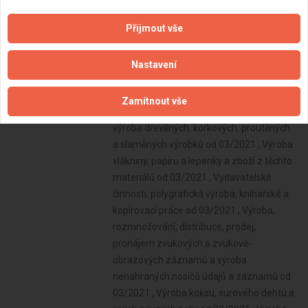
Přijmout vše
Nastavení
Zamítnout vše