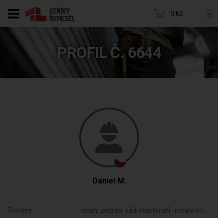
0 Kč
PROFIL Č. 6644
Daniel M.
Profese:
tesaři, zedníci, sádrokartonáři, instalatéři,