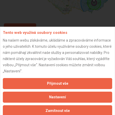
ZPĚT
Tento web využívá soubory cookies
Na našem webu získáváme, ukládáme a zpracováváme informace
o jeho uživatelích. K tomuto účelu využíváme soubory cookies, které
Aktualizováno z portálu ARES dne 01.12.2025 13:15:02
nám pomáhají zkvalitnit naše služby a personalizovat nabídky. Pro
některé účely zpracování je vyžadován Váš souhlas, který vyjádříte
volbou „Přijmout vše“. Nastavení cookies můžete změnit volbou
„Nastavení“.
Důležité informace
Přijmout vše
Naše firmy a řemeslníci
Zpracování a ochrana osobních údajů
Nastavení
Zásady pro používání souborů cookie
Obchodní podmínky (zprostředkování)
Zamítnout vše
Obchodní podmínky (rozpočtování)