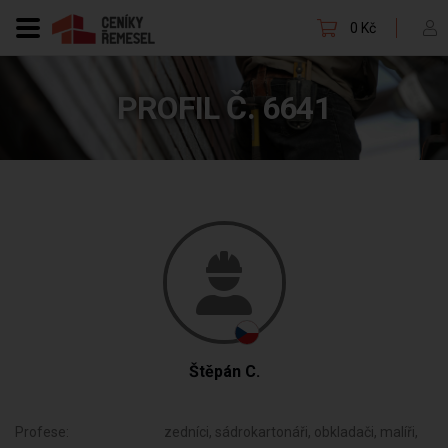
0 Kč
PROFIL Č. 6641
Štěpán C.
Profese:
zedníci, sádrokartonáři, obkladači, malíři,