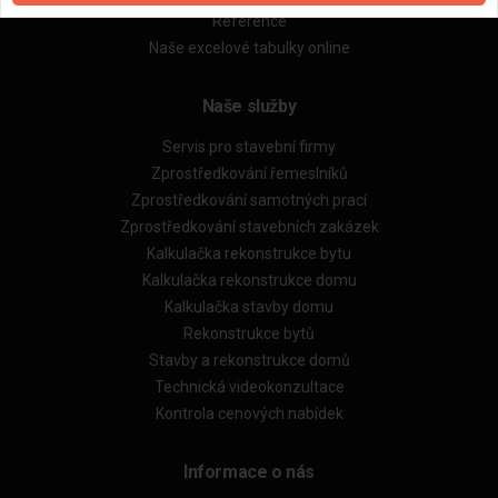
Reference
Naše excelové tabulky online
Naše služby
Servis pro stavební firmy
Zprostředkování řemeslníků
Zprostředkování samotných prací
Zprostředkování stavebních zakázek
Kalkulačka rekonstrukce bytu
Kalkulačka rekonstrukce domu
Kalkulačka stavby domu
Rekonstrukce bytů
Stavby a rekonstrukce domů
Technická videokonzultace
Kontrola cenových nabídek
Informace o nás