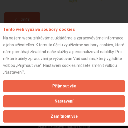
ZPĚT
Tento web využívá soubory cookies
Na našem webu získáváme, ukládáme a zpracováváme informace
Aktualizováno z portálu ARES dne 01.12.2024 07:00:09
o jeho uživatelích. K tomuto účelu využíváme soubory cookies, které
nám pomáhají zkvalitnit naše služby a personalizovat nabídky. Pro
některé účely zpracování je vyžadován Váš souhlas, který vyjádříte
volbou „Přijmout vše“. Nastavení cookies můžete změnit volbou
„Nastavení“.
Důležité informace
Naše firmy a řemeslníci
Přijmout vše
Zpracování a ochrana osobních údajů
Zásady pro používání souborů cookie
Nastavení
Obchodní podmínky (zprostředkování)
Obchodní podmínky (rozpočtování)
Zamítnout vše
Reference
Naše excelové tabulky online