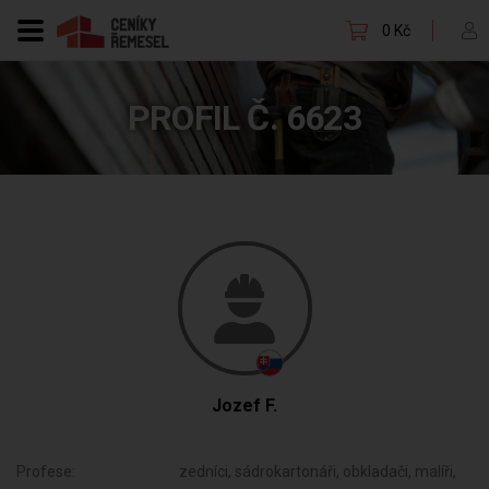
0 Kč
PROFIL Č. 6623
Jozef F.
Profese:
zedníci, sádrokartonáři, obkladači, malíři,