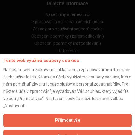
Důležité informace
Naše firmy a řemeslníci
Zpracování a ochrana osobních údajů
Zásady pro používání souborů cookie
Obchodní podmínky (zprostředkování)
Obchodní podmínky (rozpočtování)
Reference
Naše excelové tabulky online
Tento web využívá soubory cookies
Na našem webu získáváme, ukládáme a zpracováváme informace
Naše služby
o jeho uživatelích. K tomuto účelu využíváme soubory cookies, které
nám pomáhají zkvalitnit naše služby a personalizovat nabídky. Pro
Servis pro stavební firmy
některé účely zpracování je vyžadován Váš souhlas, který vyjádříte
Zprostředkování řemeslníků
volbou „Přijmout vše“. Nastavení cookies můžete změnit volbou
Zprostředkování samotných prací
„Nastavení“.
Zprostředkování stavebních zakázek
Kalkulačka rekonstrukce bytu
Přijmout vše
Kalkulačka rekonstrukce domu
Kalkulačka stavby domu