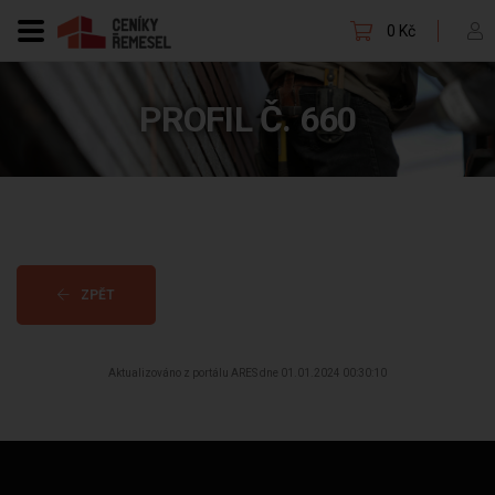
0 Kč
PROFIL Č. 660
ZPĚT
Aktualizováno z portálu ARES dne 01.01.2024 00:30:10