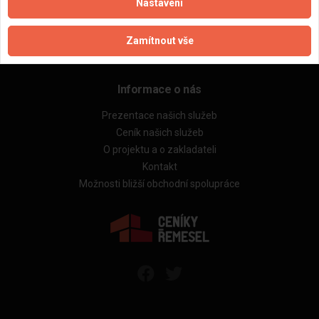
Rekonstrukce bytů
Nastavení
Stavby a rekonstrukce domů
Technická videokonzultace
Zamítnout vše
Kontrola cenových nabídek
Informace o nás
Prezentace našich služeb
Ceník našich služeb
O projektu a o zakladateli
Kontakt
Možnosti bližší obchodní spolupráce