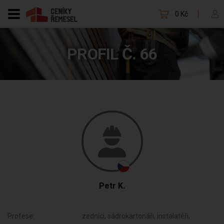
0 Kč
PROFIL Č. 66
Petr K.
Profese:
zedníci, sádrokartonáři, instalatéři,