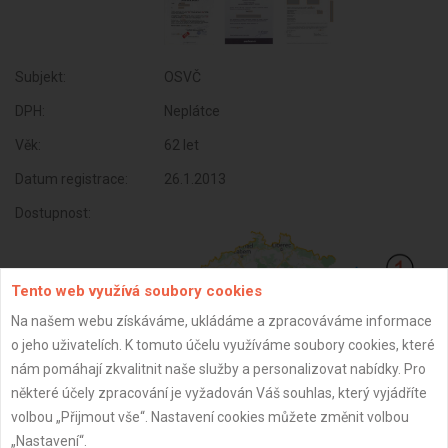
Subjekt:
OSVČ
DPH:
Neplátce
Věk:
62 let
Datum registrace:
26.1.2013
Dostupnost:
Tento web využívá soubory cookies
Na našem webu získáváme, ukládáme a zpracováváme informace
o jeho uživatelích. K tomuto účelu využíváme soubory cookies, které
nám pomáhají zkvalitnit naše služby a personalizovat nabídky. Pro
některé účely zpracování je vyžadován Váš souhlas, který vyjádříte
volbou „Přijmout vše“. Nastavení cookies můžete změnit volbou
„Nastavení“.
ZPĚT