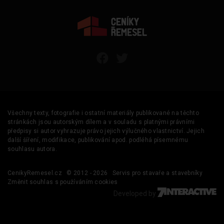
Všechny texty, fotografie i ostatní materiály publikované na těchto
stránkách jsou autorským dílem a v souladu s platnými právními
předpisy si autor vyhrazuje právo jejich výlučného vlastnictví. Jejich
další šíření, modifikace, publikování apod. podléhá písemnému
souhlasu autora.
CenikyRemesel.cz
© 2012 - 2026
Servis pro stavaře a stavebníky
Změnit souhlas s používáním cookies
Developed by