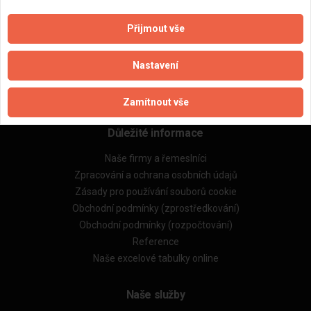
Přijmout vše
Aktualizováno z portálu ARES dne 01.12.2024 20:00:10
Nastavení
Zamítnout vše
Důležité informace
Naše firmy a řemeslníci
Zpracování a ochrana osobních údajů
Zásady pro používání souborů cookie
Obchodní podmínky (zprostředkování)
Obchodní podmínky (rozpočtování)
Reference
Naše excelové tabulky online
Naše služby