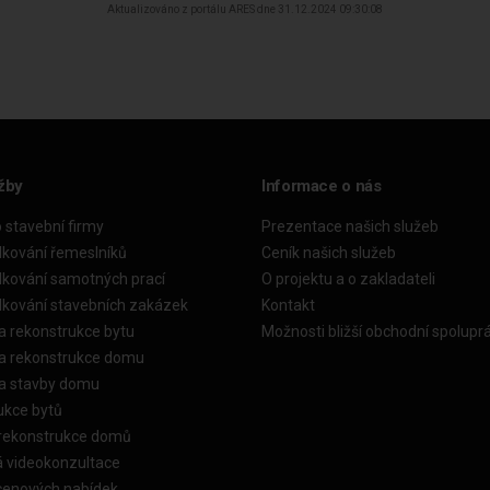
Aktualizováno z portálu ARES dne 31.12.2024 09:30:08
žby
Informace o nás
o stavební firmy
Prezentace našich služeb
dkování řemeslníků
Ceník našich služeb
dkování samotných prací
O projektu a o zakladateli
dkování stavebních zakázek
Kontakt
a rekonstrukce bytu
Možnosti bližší obchodní spolupr
ka rekonstrukce domu
ka stavby domu
ukce bytů
 rekonstrukce domů
á videokonzultace
cenových nabídek