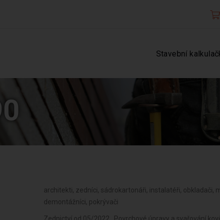
Stavební kalkulač
90
architekti, zedníci, sádrokartonáři, instalatéři, obkladači, ma
demontážníci, pokrývači
Zednictví od 05/2022 , Povrchové úpravy a svařování kovů a dalších materiálů od 05/2022 , Výroba měřicích, zkušebních, navigačních, optických a fotografických přístrojů a zařízení od 05/2022 , Výroba, opravy a údržba sportovních potřeb, her, hraček a dětských kočárků od 05/2022 , Výroba elektronických součástek, elektrických zařízení a výroba a opravy elektrických strojů, přístrojů a elektronických zařízení pracujících na malém napětí od 05/2022 , Výroba zdravotnických prostředků od 05/2022 , Výroba neelektrických zařízení pro domácnost od 05/2022 , Výroba a opravy zdrojů ionizujícího záření od 05/2022 , Výroba strojů a zařízení od 05/2022 , Výroba školních a kancelářských potřeb, kromě výrobků z papíru, výroba bižuterie, kartáčnického a konfekčního zboží, deštníků, upomínkových předmětů od 05/2022 , Výroba motorových a přípojných vozidel a karoserií od 05/2022 , Výroba dalších výrobků zpracovatelského průmyslu od 05/2022 , Stavba a výroba plavidel od 05/2022 , Provozování vodovodů a kanalizací a úprava a rozvod vody od 05/2022 , Výroba, vývoj, projektování, zkoušky, instalace, údržba, opravy, modifikace a konstrukční změny letadel, motorů letadel, vrtulí, letadlových částí a zařízení a leteckých pozemních zařízení od 05/2022 , Nakládání s odpady (vyjma nebezpečných) od 05/2022 , Výroba drážních hnacích vozidel a drážních vozidel na dráze tramvajové, trolejbusové a lanové a železničního parku od 05/2022 , Výroba hnojiv od 05/2022 , Přípravné a dokončovací stavební práce, specializované stavební činnosti od 05/2022 , Výroba jízdních kol, vozíků pro invalidy a jiných nemotorových dopravních prostředků od 05/2022 , Sklenářské práce, rámování a paspartování od 05/2022 , Výroba a opravy čalounických výrobků od 05/2022 , Zprostředkování obchodu a služeb od 05/2022 , Velkoobchod a maloobchod od 05/2022 , Zastavárenská činnost a maloobchod s použitým zbožím od 05/2022 , Údržba motorových vozidel a jejich příslušenství od 05/2022 , Potrubní a pozemní doprava (vyjma železniční a silniční motorové dopravy) od 05/2022 , Skladování, balení zboží, manipulace s nákladem a technické činnost