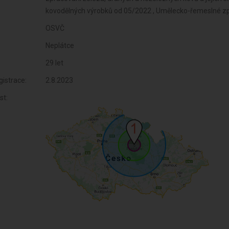
OSVČ
Neplátce
29 let
istrace:
2.8.2023
st: