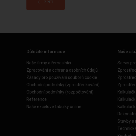
ZPĚT
Důležité informace
Naše slu
Naše firmy a řemeslníci
Servis pr
Zpracování a ochrana osobních údajů
Zprostře
Zásady pro používání souborů cookie
Zprostře
Obchodní podmínky (zprostředkování)
Zprostře
Obchodní podmínky (rozpočtování)
Kalkulačk
Reference
Kalkulač
Naše excelové tabulky online
Kalkulač
Rekonstr
Stavby a
Technick
Kontrola 