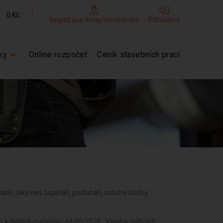
0 Kč
Registrace firmy/řemeslníka
Přihlášení
ky
Online rozpočet
Ceník stavebních prací
líři, lakýrníci, tapetáři, podlaháři, ostatní služby,
i v dopravě od 05/2022 , Zasilatelství a zastupování v celním řízení od 05/2022 , Ubytovací služby od 05/2022 , Poskytování software, poradenství v oblasti informačních technologií, zpracování dat, hostingové a související činnosti a webové portály od 05/2022 , Činnost informačních a zpravodajských kanceláří od 05/2022 , Nákup, prodej, správa a údržba nemovitostí od 05/2022 , Pronájem a půjčování věcí movitých od 05/2022 , Poradenská a konzultační činnost, zpracování odborných studií a posudků od 05/2022 , Projektování pozemkových úprav od 05/2022 , Příprava a vypracování technických návrhů, grafické a kresličské práce od 05/2022 , Projektování elektrických zařízení od 05/2022 , Výzkum a vývoj v oblasti přírodních a technických věd nebo společenských věd od 05/2022 , Testování, měření, analýzy a kontroly od 05/2022 , Reklamní činnost, marketing, mediální zastoupení od 05/2022 , Návrhářská, designérská, aranžérská činnost a modeling od 05/2022 , Překladatelská a tlumočnická činnost od 05/2022 , Fotografické služby od 05/2022 , Služby v oblasti administrativní správy a služby organizačně hospodářské povahy od 05/2022 , Provozování cestovní agentury a průvodcovská činnost v oblasti cestovního ruchu od 05/2022 , Mimoškolní výchova a vzdělávání, pořádání kurzů, školení, včetně lektorské činnosti od 05/2022 , Provozování kulturních, kulturně-vzdělávacích a zábavních zařízení, pořádání kulturních produkcí, zábav, výstav, veletrhů, přehlídek, prodejních a obdobných akcí od 05/2022 , Provozování tělovýchovných a sportovních zařízení a organizování sportovní činnosti od 05/2022 , Praní pro domácnost, žehlení, opravy a údržba oděvů, bytového textilu a osobního zboží od 05/2022 , Poskytování technických služeb od 05/2022 , Opravy a údržba potřeb pro domácnost, předmětů kulturní povahy, výrobků jemné mechaniky, optických přístrojů a měřidel