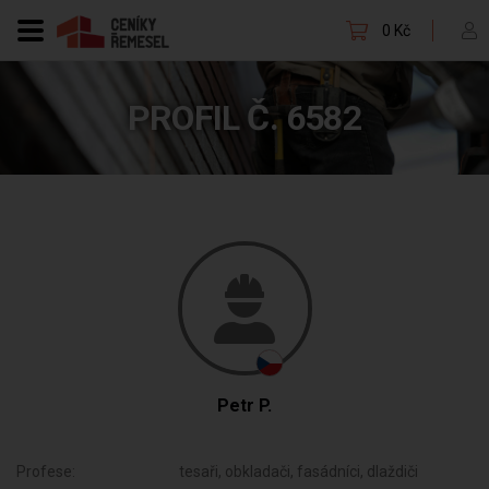
0 Kč
PROFIL Č. 6582
Petr P.
Profese:
tesaři, obkladači, fasádníci, dlaždiči