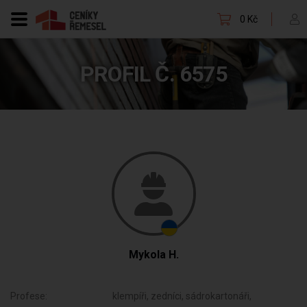
0 Kč
PROFIL Č. 6575
Mykola H.
Profese:
klempíři, zedníci, sádrokartonáři,