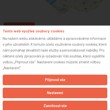
ZPĚT
Tento web využívá soubory cookies
Na našem webu získáváme, ukládáme a zpracováváme informace
o jeho uživatelích. K tomuto účelu využíváme soubory cookies, které
Aktualizováno z portálu ARES dne 02.01.2024 12:15:09
nám pomáhají zkvalitnit naše služby a personalizovat nabídky. Pro
některé účely zpracování je vyžadován Váš souhlas, který vyjádříte
volbou „Přijmout vše“. Nastavení cookies můžete změnit volbou
„Nastavení“.
Důležité informace
Přijmout vše
Naše firmy a řemeslníci
Zpracování a ochrana osobních údajů
Nastavení
Zásady pro používání souborů cookie
Obchodní podmínky (zprostředkování)
Zamítnout vše
Obchodní podmínky (rozpočtování)