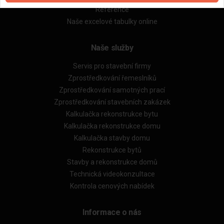
Reference
Naše excelové tabulky online
Naše služby
Servis pro stavební firmy
Zprostředkování řemeslníků
Zprostředkování samotných prací
Zprostředkování stavebních zakázek
Kalkulačka rekonstrukce bytu
Kalkulačka rekonstrukce domu
Kalkulačka stavby domu
Rekonstrukce bytů
Stavby a rekonstrukce domů
Technická videokonzultace
Kontrola cenových nabídek
Informace o nás