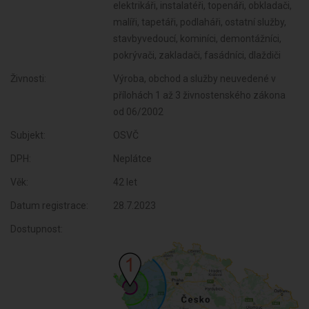
elektrikáři, instalatéři, topenáři, obkladači,
malíři, tapetáři, podlaháři, ostatní služby,
stavbyvedoucí, kominíci, demontážníci,
pokrývači, zakladači, fasádníci, dlaždiči
Živnosti:
Výroba, obchod a služby neuvedené v
přílohách 1 až 3 živnostenského zákona
od 06/2002
Subjekt:
OSVČ
DPH:
Neplátce
Věk:
42 let
Datum registrace:
28.7.2023
Dostupnost: