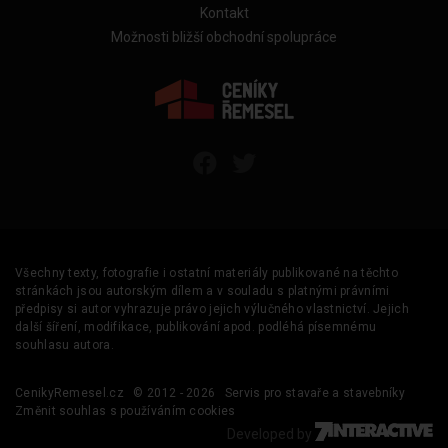
Kontakt
Možnosti bližší obchodní spolupráce
Všechny texty, fotografie i ostatní materiály publikované na těchto
stránkách jsou autorským dílem a v souladu s platnými právními
předpisy si autor vyhrazuje právo jejich výlučného vlastnictví. Jejich
další šíření, modifikace, publikování apod. podléhá písemnému
souhlasu autora.
CenikyRemesel.cz
© 2012 - 2026
Servis pro stavaře a stavebníky
Změnit souhlas s používáním cookies
Developed by