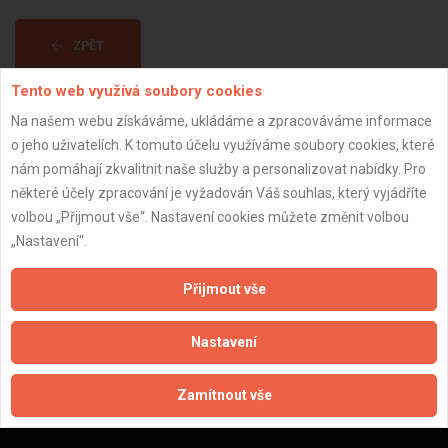
ZPĚT
Tento web využívá soubory cookies
Aktualizováno z portálu ARES dne 01.01.2024 04:45:16
Na našem webu získáváme, ukládáme a zpracováváme informace
o jeho uživatelích. K tomuto účelu využíváme soubory cookies, které
nám pomáhají zkvalitnit naše služby a personalizovat nabídky. Pro
některé účely zpracování je vyžadován Váš souhlas, který vyjádříte
volbou „Přijmout vše“. Nastavení cookies můžete změnit volbou
Důležité informace
„Nastavení“.
Naše firmy a řemeslníci
Přijmout vše
Zpracování a ochrana osobních údajů
Zásady pro používání souborů cookie
Nastavení
Obchodní podmínky (zprostředkování)
Obchodní podmínky (rozpočtování)
Zamítnout vše
Reference
Naše excelové tabulky online