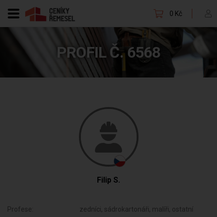
0 Kč
PROFIL Č. 6568
Filip S.
Profese:
zedníci, sádrokartonáři, malíři, ostatní