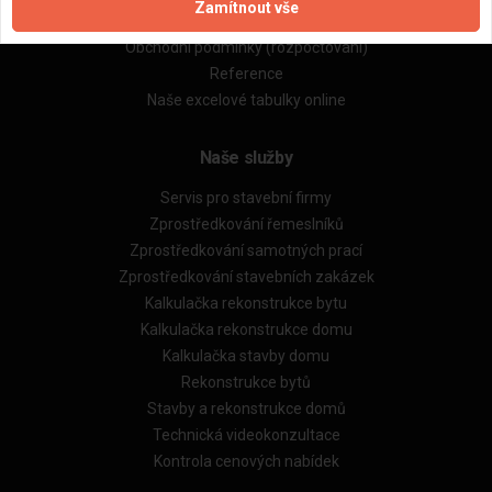
Zamítnout vše
Obchodní podmínky (zprostředkování)
Obchodní podmínky (rozpočtování)
Reference
Naše excelové tabulky online
Naše služby
Servis pro stavební firmy
Zprostředkování řemeslníků
Zprostředkování samotných prací
Zprostředkování stavebních zakázek
Kalkulačka rekonstrukce bytu
Kalkulačka rekonstrukce domu
Kalkulačka stavby domu
Rekonstrukce bytů
Stavby a rekonstrukce domů
Technická videokonzultace
Kontrola cenových nabídek