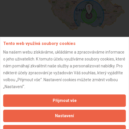
Tento web využívá soubory cookies
ZPĚT
Na našem webu získáváme, ukládáme a zpracováváme informace
o jeho uživatelích. K tomuto účelu využíváme soubory cookies, které
nám pomáhají zkvalitnit naše služby a personalizovat nabídky. Pro
Aktualizováno z portálu ARES dne 31.12.2023 17:00:13
některé účely zpracování je vyžadován Váš souhlas, který vyjádříte
volbou „Přijmout vše“. Nastavení cookies můžete změnit volbou
„Nastavení“.
Přijmout vše
Důležité informace
Naše firmy a řemeslníci
Nastavení
Zpracování a ochrana osobních údajů
Zásady pro používání souborů cookie