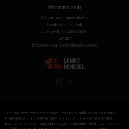
Informace o nás
Prezentace našich služeb
Ceník našich služeb
O projektu a o zakladateli
Kontakt
Možnosti bližší obchodní spolupráce
Všechny texty, fotografie i ostatní materiály publikované na těchto
stránkách jsou autorským dílem a v souladu s platnými právními
předpisy si autor vyhrazuje právo jejich výlučného vlastnictví. Jejich
další šíření, modifikace, publikování apod. podléhá písemnému