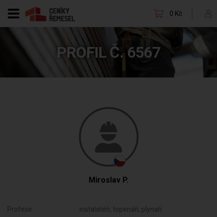
0 Kč
PROFIL Č. 6567
Miroslav P.
Profese:
instalatéři, topenáři, plynaři