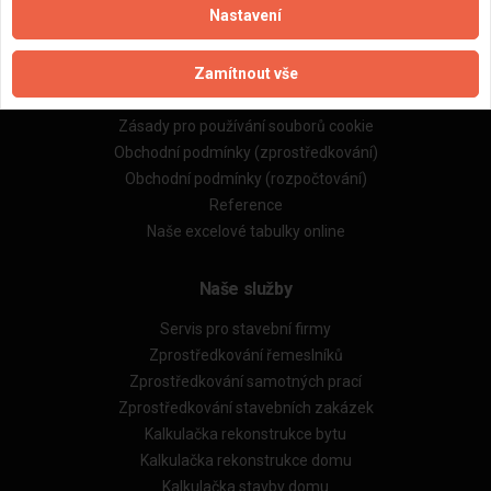
Nastavení
Důležité informace
Zamítnout vše
Naše firmy a řemeslníci
Zpracování a ochrana osobních údajů
Zásady pro používání souborů cookie
Obchodní podmínky (zprostředkování)
Obchodní podmínky (rozpočtování)
Reference
Naše excelové tabulky online
Naše služby
Servis pro stavební firmy
Zprostředkování řemeslníků
Zprostředkování samotných prací
Zprostředkování stavebních zakázek
Kalkulačka rekonstrukce bytu
Kalkulačka rekonstrukce domu
Kalkulačka stavby domu