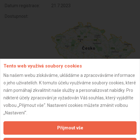
Datum registrace:
21.7.2023
Dostupnost:
Tento web využívá soubory cookies
Na našem webu získáváme, ukládáme a zpracováváme informace
o jeho uživatelích. K tomuto účelu využíváme soubory cookies, které
ZPĚT
nám pomáhají zkvalitnit naše služby a personalizovat nabídky. Pro
některé účely zpracování je vyžadován Váš souhlas, který vyjádříte
volbou „Přijmout vše“. Nastavení cookies můžete změnit volbou
Aktualizováno z portálu ARES dne 02.12.2025 06:30:04
„Nastavení“.
Přijmout vše