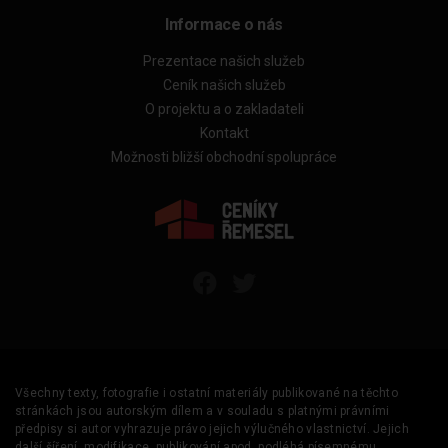
Informace o nás
Prezentace našich služeb
Ceník našich služeb
O projektu a o zakladateli
Kontakt
Možnosti bližší obchodní spolupráce
Všechny texty, fotografie i ostatní materiály publikované na těchto
stránkách jsou autorským dílem a v souladu s platnými právními
předpisy si autor vyhrazuje právo jejich výlučného vlastnictví. Jejich
další šíření, modifikace, publikování apod. podléhá písemnému