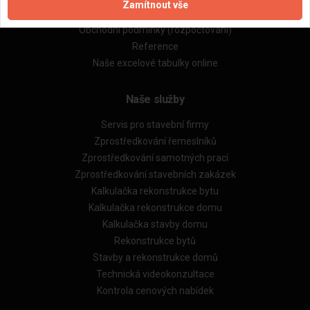
Zamítnout vše
Obchodní podmínky (zprostředkování)
Obchodní podmínky (rozpočtování)
Reference
Naše excelové tabulky online
Naše služby
Servis pro stavební firmy
Zprostředkování řemeslníků
Zprostředkování samotných prací
Zprostředkování stavebních zakázek
Kalkulačka rekonstrukce bytu
Kalkulačka rekonstrukce domu
Kalkulačka stavby domu
Rekonstrukce bytů
Stavby a rekonstrukce domů
Technická videokonzultace
Kontrola cenových nabídek