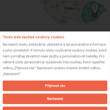
Tento web využívá soubory cookies
ZPĚT
Na našem webu získáváme, ukládáme a zpracováváme informace
o jeho uživatelích. K tomuto účelu využíváme soubory cookies, které
nám pomáhají zkvalitnit naše služby a personalizovat nabídky. Pro
Aktualizováno z portálu ARES dne 02.01.2024 01:45:05
některé účely zpracování je vyžadován Váš souhlas, který vyjádříte
volbou „Přijmout vše“. Nastavení cookies můžete změnit volbou
„Nastavení“.
Přijmout vše
Důležité informace
Naše firmy a řemeslníci
Nastavení
Zpracování a ochrana osobních údajů
Zásady pro používání souborů cookie