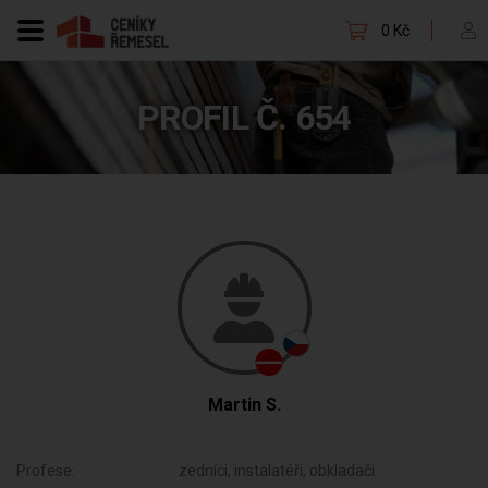
0 Kč
PROFIL Č. 654
Martin S.
Profese:
zedníci, instalatéři, obkladači