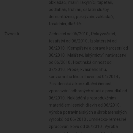
obkladači, malíři, lakýrníci, tapetáři,
podlaháři, truhláři, ostatní služby,
demontážníci, pokrývači, zakladači,
fasádníci, dlaždiči
Živnosti:
Zednictví od 06/2010 , Pokrývačství,
tesařství od 06/2010 , Izolatérství od
06/2010 , Klempířství a oprava karoserií od
06/2010 , Malířství, lakýrnictví, natěračství
od 06/2010 , Hostinská činnost od
07/2010 , Prodej kvasného lihu,
konzumního lihu a lihovin od 04/2014 ,
Poradenská a konzultační činnost,
zpracování odborných studií a posudků od
06/2010 , Nakládání s reprodukčním
materiálem lesních dřevin od 06/2010 ,
Výroba potravinářských a škrobárenských
výrobků od 06/2010 , Umělecko-řemeslné
zpracování kovů od 06/2010 , Výroba