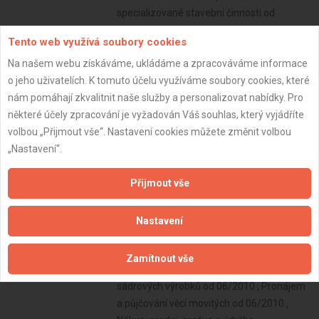
specializované stavební činnosti od
06/2010 , Zprostředkování obchodu a
Tento web využívá soubory cookies
služeb od 06/2010 , Vydavatelské činnosti,
Na našem webu získáváme, ukládáme a zpracováváme informace
polygrafická výroba, knihařské a kopírovací
o jeho uživatelích. K tomuto účelu využíváme soubory cookies, které
práce od 06/2010 , Skladování, balení
nám pomáhají zkvalitnit naše služby a personalizovat nabídky. Pro
zboží, manipulace s nákladem a technické
některé účely zpracování je vyžadován Váš souhlas, který vyjádříte
činnosti v dopravě od 06/2010 ,
volbou „Přijmout vše“. Nastavení cookies můžete změnit volbou
Poskytování software, poradenství v
„Nastavení“.
oblasti informačních technologií,
zpracování dat, hostingové a související
Přijmout vše
činnosti a webové portály od 06/2010 ,
Výroba a zpracování skla od 06/2010 ,
Poskytování služeb pro zemědělství,
Nastavení
zahradnictví, rybníkářství, lesnictví a
myslivost od 06/2010 , Výroba stavebních
Zamítnout vše
hmot, porcelánových, keramických a
sádrových výrobků od 06/2010 , Pronájem
a půjčování věcí movitých od 06/2010 ,