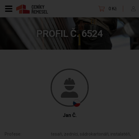
0 Kč
PROFIL Č. 6524
Jan Č.
Profese:
tesaři, zedníci, sádrokartonáři, instalatéři,