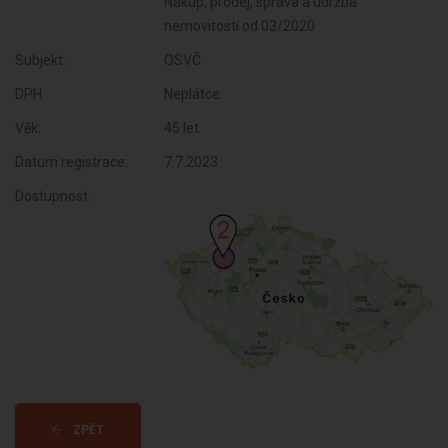
Nákup, prodej, správa a údržba
nemovitostí od 03/2020
Subjekt:
OSVČ
DPH:
Neplátce
Věk:
45 let
Datum registrace:
7.7.2023
Dostupnost:
ZPĚT