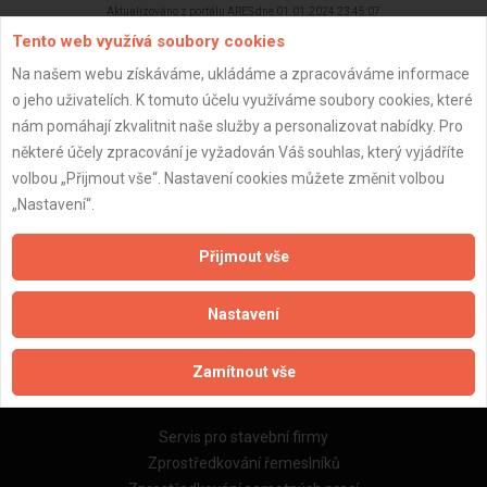
Aktualizováno z portálu ARES dne 01.01.2024 23:45:07
Tento web využívá soubory cookies
Na našem webu získáváme, ukládáme a zpracováváme informace
o jeho uživatelích. K tomuto účelu využíváme soubory cookies, které
nám pomáhají zkvalitnit naše služby a personalizovat nabídky. Pro
Důležité informace
některé účely zpracování je vyžadován Váš souhlas, který vyjádříte
volbou „Přijmout vše“. Nastavení cookies můžete změnit volbou
Naše firmy a řemeslníci
„Nastavení“.
Zpracování a ochrana osobních údajů
Zásady pro používání souborů cookie
Přijmout vše
Obchodní podmínky (zprostředkování)
Obchodní podmínky (rozpočtování)
Nastavení
Reference
Naše excelové tabulky online
Zamítnout vše
Naše služby
Servis pro stavební firmy
Zprostředkování řemeslníků